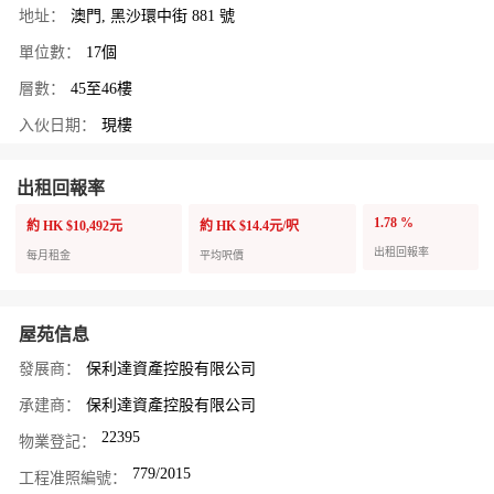
地址：
澳門, 黑沙環中街 881 號
單位數：
17個
層數：
45至46樓
入伙日期：
現樓
出租回報率
1.78 %
約 HK $10,492元
約 HK $14.4元/呎
出租回報率
每月租金
平均呎價
屋苑信息
發展商：
保利達資產控股有限公司
承建商：
保利達資產控股有限公司
22395
物業登記：
779/2015
工程准照編號：