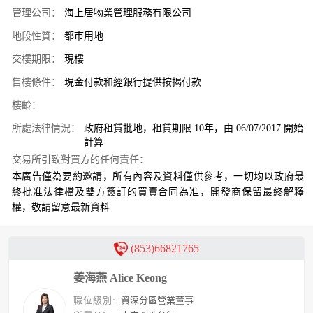
管理公司：
海上居物業管理服務有限公司
地段性質：
都市用地
交樓期限：
現樓
售樓條件：
現金付款和經銀行提供按揭付款
樓齡：
所處法律情況：
政府租賃批地，租賃期限 10年，由 06/07/2017 開始
計算
交易所引致對買方的任何責任：
本廣告僅為要約邀請，所有內容及資料僅供參考，一切均以政府最
終批准法律檔及雙方簽訂的買賣合同為准，開發商保留最終解釋
權，敬請留意最新資料
(853)66821765
姜海燕 Alice Keong
職位級別:
資深分區營業董事