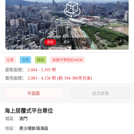
1
/
1
航拍
影片
360
在售
住宅
精裝
距鏡平學校約406米
建築面積
：
2,604 - 5,195 呎
實用面積
：
2,083 - 4,156 呎 (約 194-386平方米)
平面圖
成交詳情
海上居覆式平台單位
城區：
澳門
地區：
黑沙環新填海區