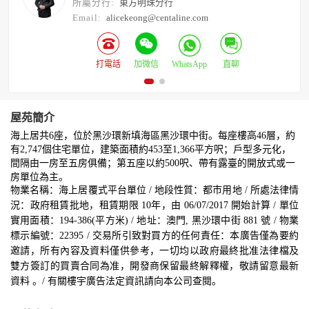
所屬分行:
東方明珠分行
Email:
alicekeong@centaline.com
打電話
加微信
WhatsApp
直聊
屋苑簡介
海上居共6座，位於黑沙環新填海區黑沙環中街。每座樓高46層，約
有2,747個住宅單位，建築面積約453至1,366平方呎；戶型多元化，
間隔由一房至五房俱備；第五座以約500呎、帶有露臺的開放式或一
房單位為主。
物業名稱：海上居覆式平台單位 / 地段性質：都市用地 / 所處法律情
況：政府租賃批地，租賃期限 10年，由 06/07/2017 開始計算 / 單位
實用面積：194-386(平方米) / 地址：澳門, 黑沙環中街 881 號 / 物業
標示編號：22395 / 交易所引致對買方的任何責任：本廣告僅為要約
邀請，所有內容及資料僅供參考，一切均以政府最終批准法律檔及
雙方簽訂的買賣合同為准，開發商保留最終解釋權，敬請留意最新
資料 。/ 有關樓宇廣告法定資訊請向本公司查閱。