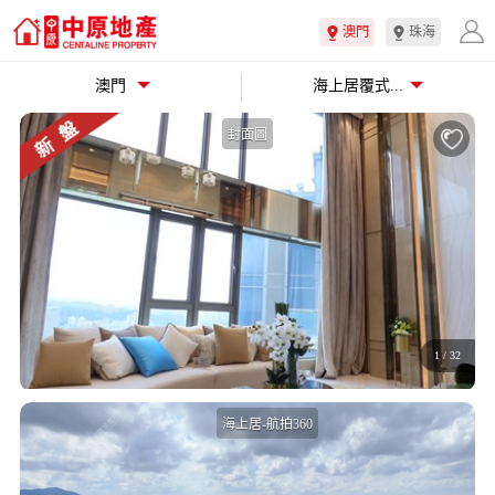
澳門
珠海
澳門
海上居覆式...
封面圖
1
/
32
海上居-航拍360