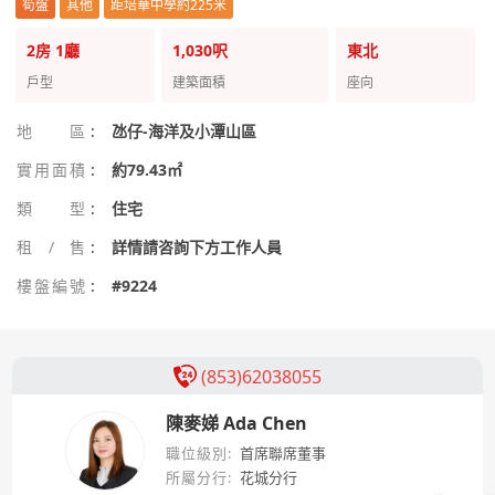
筍盤
其他
距培華中學約225米
2房
1廳
1,030呎
東北
戶型
建築面積
座向
地區
:
氹仔-海洋及小潭山區
實用面積
:
約79.43㎡
類型
:
住宅
租/售
:
詳情請咨詢下方工作人員
樓盤編號
:
#9224
(853)62038055
陳麥娣 Ada Chen
職位級別:
首席聯席董事
所屬分行:
花城分行