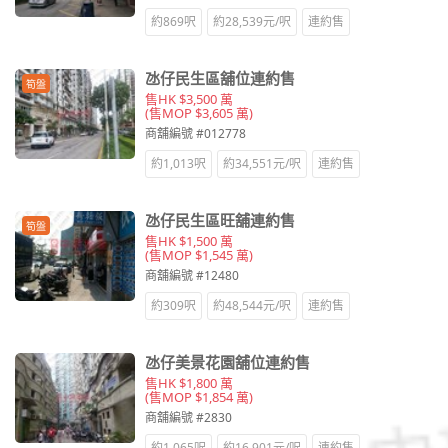
約869呎
約28,539元/呎
連約售
氹仔民生區舖位連約售
筍盤
售HK $3,500 萬
(售MOP $3,605 萬)
商舖編號 #012778
約1,013呎
約34,551元/呎
連約售
氹仔民生區旺舖連約售
筍盤
售HK $1,500 萬
(售MOP $1,545 萬)
商舖編號 #12480
約309呎
約48,544元/呎
連約售
氹仔美景花園舖位連約售
售HK $1,800 萬
(售MOP $1,854 萬)
商舖編號 #2830
約1,065呎
約16,901元/呎
連約售