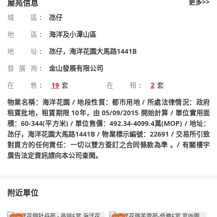
更多>>
屋苑信息
城區
:
氹仔
地區
:
海洋及小潭山區
地址
:
氹仔，海洋花園大馬路1441B
發展商
:
金山發展有限公司
在售
:
19
套
在租
:
2
套
物業名稱：海洋花園 / 地段性質：都市用地 / 所處法律情況：政府
租賃批地，租賃期限 10年，由 05/09/2015 開始計算 / 單位實用面
積：60-344(平方米) / 單位售價：492.34-4099.4萬(MOP) / 地址：
氹仔，海洋花園大馬路1441B / 物業標示編號：22691 / 交易所引致
對買方的任何責任：一切以雙方簽訂之合同條款為準 。/ 有關樓宇
廣告法定資訊請向本公司查閱。
附近單位