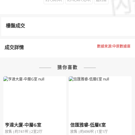
樓盤成交
數據來源:中原數據庫
成交詳情
猜你喜歡
亨達大廈-中層G室
信匯雅睿-低層E室
放售
約741呎
2室2厅
放售
約496呎
1室1厅