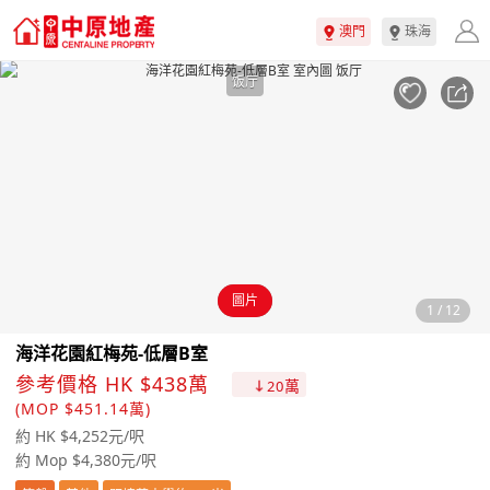
澳門
珠海
饭厅
圖片
1
/
12
海洋花園紅梅苑-低層B室
參考價格 HK $438萬
萬
20
(MOP $451.14萬)
約 HK $4,252元/呎
約 Mop $4,380元/呎