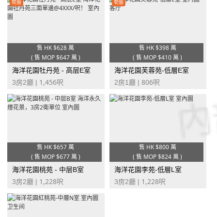
筍盤
筍盤
售 HK
$628 萬
售 HK
$398 萬
(
售 MOP
$647 萬
)
(
售 MOP
$410 萬
)
海洋花園牡丹苑 - 高层E室
海洋花園芙蓉苑-低層E室
1,456
806
3房2廳 |
呎
2房1廳 |
呎
售 HK
$657 萬
售 HK
$800 萬
(
售 MOP
$677 萬
)
(
售 MOP
$824 萬
)
海洋花園桃苑 - 中层B室
海洋花園李苑-低層L室
1,228
1,228
3房2廳 |
呎
3房2廳 |
呎