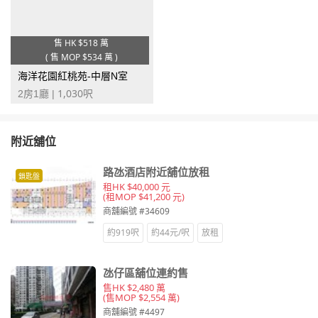
售 HK
$518 萬
(
售 MOP
$534 萬
)
海洋花園紅桃苑-中層N室
1,030
2房1廳 |
呎
附近舖位
路氹酒店附近舖位放租
鎖匙盤
租HK $40,000 元
(租MOP $41,200 元)
商舖編號 #34609
約919呎
約44元/呎
放租
氹仔區舖位連約售
售HK $2,480 萬
(售MOP $2,554 萬)
商舖編號 #4497