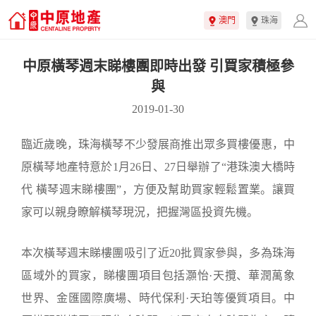
澳門
珠海
中原橫琴週末睇樓團即時出發 引買家積極參
與
2019-01-30
臨近歲晚，珠海橫琴不少發展商推出眾多買樓優惠，中
原橫琴地產特意於1月26日、27日舉辦了“港珠澳大橋時
代 橫琴週末睇樓團”，方便及幫助買家輕鬆置業。讓買
家可以親身瞭解橫琴現況，把握灣區投資先機。
本次橫琴週末睇樓團吸引了近20批買家參與，多為珠海
區域外的買家，睇樓團項目包括灝怡·天攬、華潤萬象
世界、金匯國際廣場、時代保利·天珀等優質項目。中