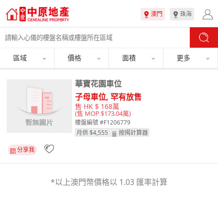
澳門
珠海
區域
價格
面積
更多
華寶花園車位
子母車位, 罕有放售
售 HK $ 168萬
(售 MOP $173.04萬)
樓盤編號 #F1206779
月供 $
4,555
按揭計算器
分享我
*以上澳門幣價格以 1.03 匯率計算