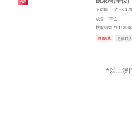
凱泉灣(車位)
獨家
下環區
約HK $29
放售
車位
樓盤編號 #F112086
降價8萬
月供$
7,8
*以上澳門