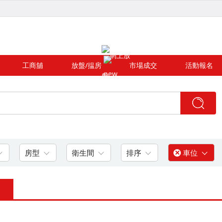
工商舖
放盤/揾房
市場成交
活動報名
房型
衛生間
排序
車位