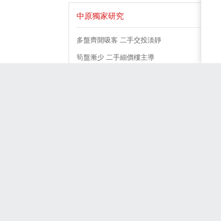
中原獨家研究
多盤齊開吸客 二手交投淡靜
筍盤漸少 二手細價樓主導
一手靜局 二手「細價樓」撐市
一手推盤放緩 準買家回流二手
二手交投稍降 筍盤承接力強
換樓客二手尋寶 大單位受捧
一手熱銷 二手筍盤消化 剛需入市要趁早
二手筍盤消化 交投稍降
二手交投活躍 氹仔屋苑主導
一手帶旺二手 近四週升逾六成
新盤熱銷 舊換新成焦點