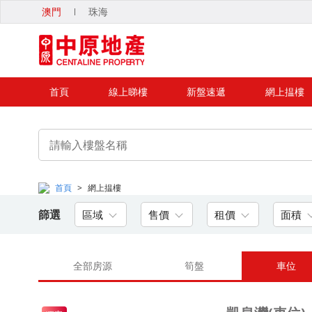
澳門
珠海
首頁
線上睇樓
新盤速遞
網上揾樓
首頁
>
網上揾樓
篩選
區域
售價
租價
面積
全部房源
筍盤
車位