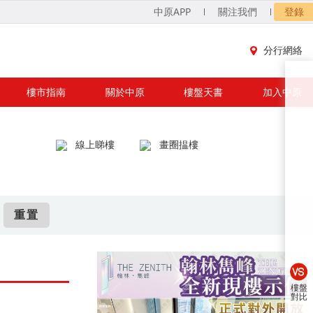
中原APP
關注我們
登錄
分行網絡
樓市指南
關於中原
樓盤天書
加入中原
線上睇樓
畫圈揾樓
重置
樓盤
對比