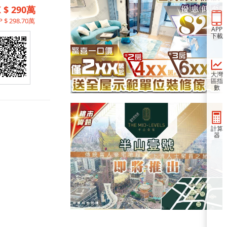
 $ 290萬
 $ 298.70萬
APP
下載
大灣
區指
數
計算
器