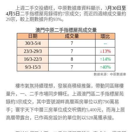
上週二手交投續旺，中原數據庫資料顯示，
月
日至
3
30
月
日
二手指標屋苑錄得約
宗成交；而近四週總成交量約
4
5
7
宗，較上期數據升約
。
29
93%
澳門中原二手指標屋苑成交量
環比
日期
成交量
30/3-5/4
7
--
23/3-29/3
7
↓
13%
16/3-22/3
8
↑
14%
9/3-15/3
7
↑
40%
數據來源：中原數據庫
樓市氣氛持續理想，發展商積極推盤，帶動同區睇樓
量升，一、二手市場同步轉旺。上週澳門區二手指標屋苑
錄約
宗成交，其中壹號湖畔高層兩房單位以約
萬易
3
790
手；寰宇天下中層三房單位成交呎價約
元，而海上居
5,400
高層帶露台，已作兩房設計的單位則以
萬獲承接。
528