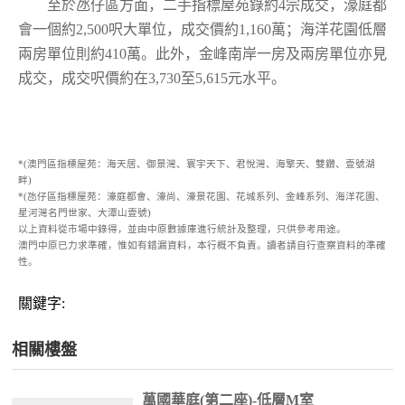
至於氹仔區方面，二手指標屋苑錄約
宗成交，濠庭都
4
會一個約
呎大單位，成交價約
萬；海洋花園低層
2,500
1,160
兩房單位則約
萬。此外，金峰南岸一房及兩房單位亦見
410
成交，成交呎價約在
至
元水平。
3,730
5,615
澳門區指標屋苑：海天居、御景灣、寰宇天下、君悅灣、海擎天、雙鑽、壹號湖
*(
畔
)
氹仔區指標屋苑：濠庭都會、濠尚、濠景花園、花城系列、金峰系列、海洋花園、
*(
星河灣名門世家、大潭山壹號
)
以上資料從市場中錄得，並由中原數據庫進行統計及整理，只供參考用途。
澳門中原已力求準確，惟如有錯漏資料，本行概不負責。讀者請自行查察資料的準確
性。
關鍵字:
相關樓盤
萬國華庭(第二座)-低層M室