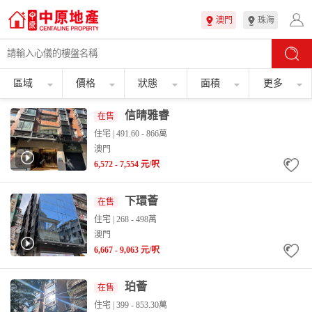
澳門
珠海
區域
價格
狀態
面積
更多
信晴雅睿
在售
住宅
| 491.60 - 866萬
澳門
6,572
- 7,554 元/呎
下環薈
在售
住宅
| 268 - 498萬
澳門
6,667
- 9,063 元/呎
珀薈
在售
住宅
| 399 - 853.30萬