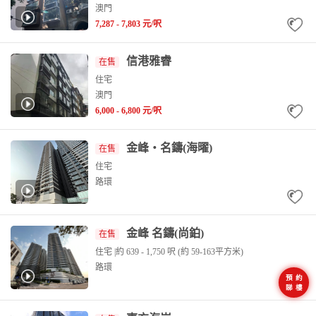
澳門
7,287
- 7,803 元/呎
信港雅睿
在售
住宅
澳門
6,000
- 6,800 元/呎
金峰‧名鑄(海曜)
在售
住宅
路環
金峰 名鑄(尚鉑)
在售
住宅
|約 639 - 1,750 呎 (約 59-163平方米)
路環
預約
睇樓