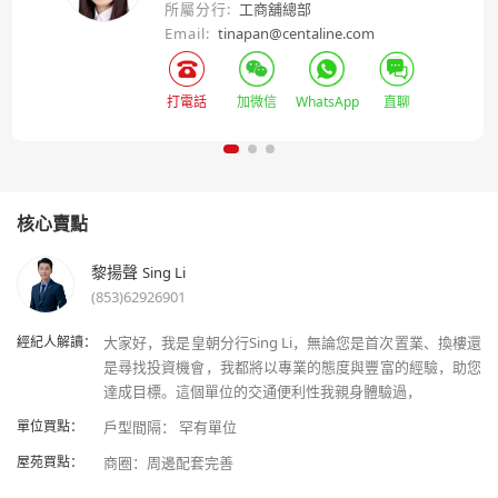
所屬分行:
工商舖總部
Email:
tinapan@centaline.com
打電話
加微信
WhatsApp
直聊
核心賣點
黎揚聲
Sing Li
(853)62926901
經紀人解讀：
大家好，我是皇朝分行Sing Li，無論您是首次置業、換樓還
是尋找投資機會，我都將以專業的態度與豐富的經驗，助您
單位買點：
屋苑買點：