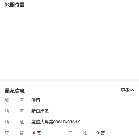
地圖位置
更多>>
屋苑信息
城區
:
澳門
地區
:
新口岸區
地址
:
友誼大馬路0361B-0361K
在售
:
0
套
在租
:
0
套