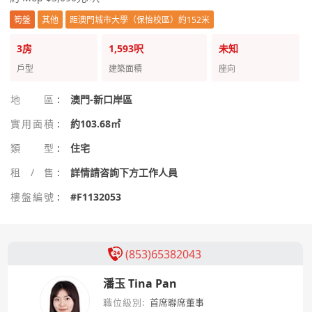
筍盤
其他
距澳門城市大學（保怡校區）約152米
3房
1,593呎
未知
戶型
建築面積
座向
地區
:
澳門-新口岸區
實用面積
:
約103.68㎡
類型
:
住宅
租/售
:
詳情請咨詢下方工作人員
樓盤編號
:
#F1132053
(853)65382043
潘玉 Tina Pan
職位級別:
首席聯席董事