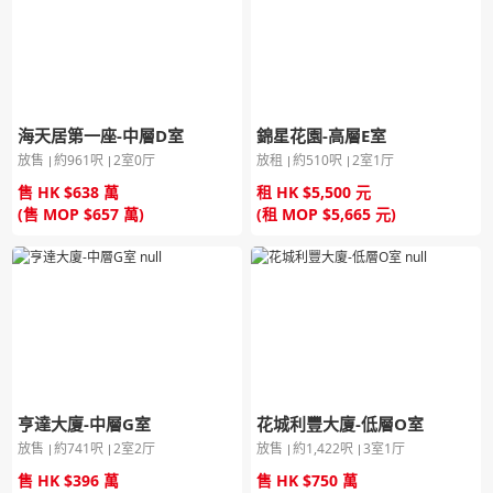
海天居第一座-中層D室
錦星花園-高層E室
放售
約961呎
2室0厅
放租
約510呎
2室1厅
售 HK $638 萬
租 HK $5,500 元
(售 MOP $657 萬)
(租 MOP $5,665 元)
亨達大廈-中層G室
花城利豐大廈-低層O室
放售
約741呎
2室2厅
放售
約1,422呎
3室1厅
售 HK $396 萬
售 HK $750 萬