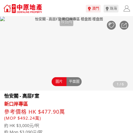
澳門
珠海
楼盘图
圖片
平面圖
1
/
6
怡安閣 - 高层F室
新口岸專區
參考價格 HK $477.90萬
(MOP $492.24萬)
約 HK $3,000元/呎
約 Mop $3,090元/呎