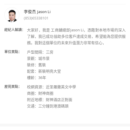
李俊杰
Jason Li
(853)65338101
經紀人解讀：
大家好，我是 工商舖總部Jason Li，憑藉對本地市場的深入
了解，我已成功協助多位客戶達成交易，希望能為您提供服
單位買點：
戶型間隔：三房
景觀：城市景
裝修：舊裝
配套：新裝明亮大堂
屋苑買點：
校網資源：近圣羅撒英文中學
商圈：財神商圈
附近地標：財神酒店正對面