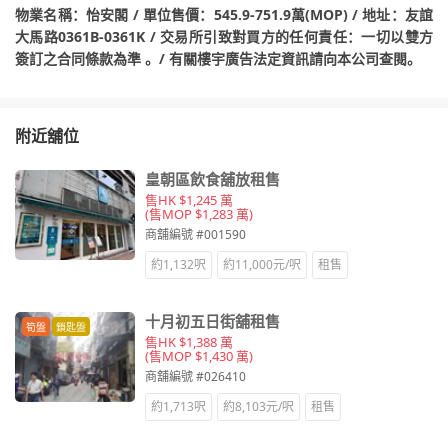
物業名稱：怡安閣 / 單位售價：545.9-751.9萬(MOP) / 地址：友誼
大馬路0361B-0361K / 交易所引致對買方的任何責任：一切以雙方
簽訂之合同條款為準 。/ 有關樓宇廣告法定資訊請向本公司查閱。
附近舖位
皇朝區飲食舖放租售
售HK $1,245 萬
(售MOP $1,283 萬)
商舖編號 #001590
約1,132呎
約11,000元/呎
租售
十月初五日街舖租售
筍盤
鎖匙盤
售HK $1,388 萬
(售MOP $1,430 萬)
商舖編號 #026410
約1,713呎
約8,103元/呎
租售