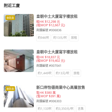
附近工廈
皇朝中土大廈寫字樓放租
鎖匙盤
租HK $12,298 元
(租MOP $12,667 元)
商舖編號 #006836
約946呎
約13元/呎
放租
皇朝中土大廈寫字樓放租
租HK $18,837 元
(租MOP $19,402 元)
商舖編號 #007041
約1,449呎
約13元/呎
放租
新口岸怡德商業中心高層放售
鎖匙盤
售HK $380 萬
(售MOP $391 萬)
商舖編號 #006303
約1,133呎
約3,350元/呎
吉售