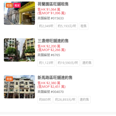
荷蘭園區旺舖租售
筍盤
獨家
售HK $1,064 萬
(售MOP $1,096 萬)
商舖編號 #015633
約2,049呎
約5,193元/呎
租售
三盞燈旺舖連約售
售HK $2,200 萬
(售MOP $2,266 萬)
商舖編號 #6765
約1,123呎
約19,590元/呎
連約售
新馬路區旺舖連約售
筍盤
售HK $2,380 萬
(售MOP $2,451 萬)
商舖編號 #004070
約885呎
約26,893元/呎
連約售