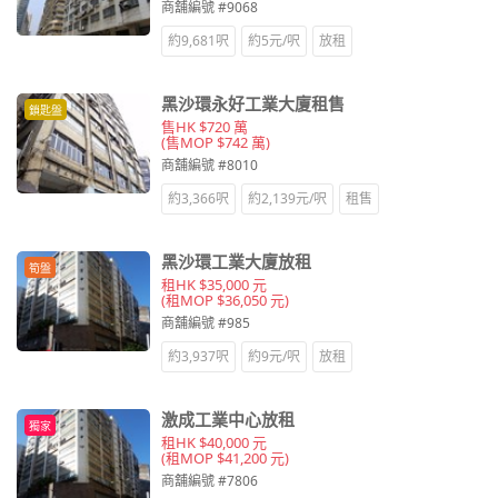
商舖編號 #9068
約9,681呎
約5元/呎
放租
黑沙環永好工業大廈租售
鎖匙盤
售HK $720 萬
(售MOP $742 萬)
商舖編號 #8010
約3,366呎
約2,139元/呎
租售
黑沙環工業大廈放租
筍盤
租HK $35,000 元
(租MOP $36,050 元)
商舖編號 #985
約3,937呎
約9元/呎
放租
激成工業中心放租
獨家
租HK $40,000 元
(租MOP $41,200 元)
商舖編號 #7806