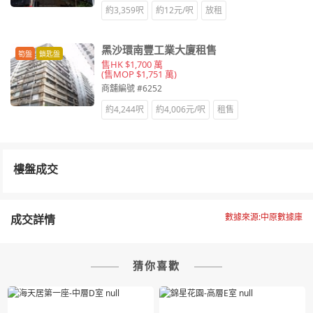
約3,359呎
約12元/呎
放租
黑沙環南豐工業大廈租售
筍盤
鎖匙盤
售HK $1,700 萬
(售MOP $1,751 萬)
商舖編號 #6252
約4,244呎
約4,006元/呎
租售
樓盤成交
數據來源:中原數據庫
成交詳情
猜你喜歡