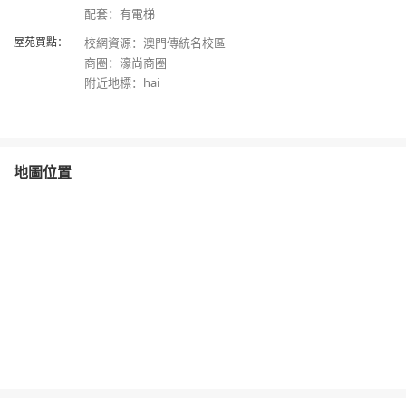
屋苑買點：
校網資源：澳門傳統名校區
商圈：濠尚商圈
地圖位置