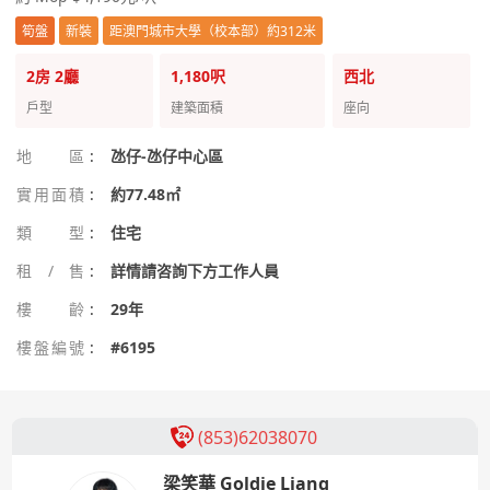
筍盤
新裝
距澳門城市大學（校本部）約312米
2房
2廳
1,180呎
西北
戶型
建築面積
座向
地區
:
氹仔-氹仔中心區
實用面積
:
約77.48㎡
類型
:
住宅
租/售
:
詳情請咨詢下方工作人員
樓齡
:
29年
樓盤編號
:
#6195
(853)62038070
梁笑華 Goldie Liang