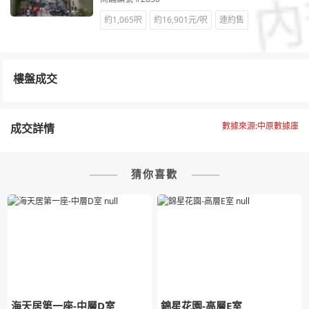
約1,065呎
約16,901元/呎
連約售
樓盤成交
數據來源:中原數據庫
成交詳情
猜你喜歡
海天居第一座-中層D室
錦星花園-高層E室