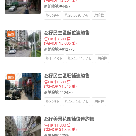
商舖編號 #4497
約869呎
約28,539元/呎
連約售
氹仔民生區舖位連約售
筍盤
售HK $3,500 萬
(售MOP $3,605 萬)
商舖編號 #012778
約1,013呎
約34,551元/呎
連約售
氹仔民生區旺舖連約售
筍盤
售HK $1,500 萬
(售MOP $1,545 萬)
商舖編號 #12480
約309呎
約48,544元/呎
連約售
氹仔美景花園舖位連約售
售HK $1,800 萬
(售MOP $1,854 萬)
商舖編號 #2830