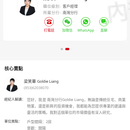
職位級別:
客戶經理
所屬分行:
南灣分行
打電話
加微信
WhatsApp
直聊
核心賣點
梁笑華
Goldie Liang
(853)62038070
經紀人解讀：
您好，我是 南灣分行Goldie Liang，無論是傳統住宅、商業
物業，還是新興的投資機會，我都能為您提供專業的建議與
單位買點：
戶型間隔：2房
景觀：開陽