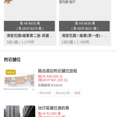
售 HK
$650 萬
售 HK
$638 萬
(
售 MOP
$670 萬
)
(
售 MOP
$657 萬
)
鴻發花園/雄業第二座-高層M室
鴻發花園 / 雄業(第一座) - 低層X室
1,270
1,180
3房1廳 |
呎
2房2廳 |
呎
附近舖位
路氹酒店附近舖位放租
鎖匙盤
租HK $40,000 元
(租MOP $41,200 元)
商舖編號 #34609
約919呎
約44元/呎
放租
氹仔區舖位連約售
售HK $2,480 萬
(售MOP $2,554 萬)