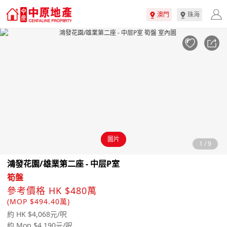
澳門
珠海
圖片
1
/
9
鴻發花園/雄業第二座 - 中层P室
筍盤
參考價格 HK $480萬
(MOP $494.40萬)
約 HK $4,068元/呎
約 Mop $4,190元/呎