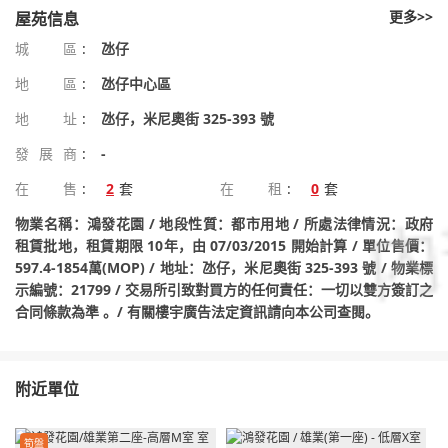
更多>>
屋苑信息
城區
:
氹仔
地區
:
氹仔中心區
地址
:
氹仔，米尼奧街 325-393 號
發展商
:
-
在售
:
2
套
在租
:
0
套
物業名稱：鴻發花園 / 地段性質：都市用地 / 所處法律情況：政府
租賃批地，租賃期限 10年，由 07/03/2015 開始計算 / 單位售價：
597.4-1854萬(MOP) / 地址：氹仔，米尼奧街 325-393 號 / 物業標
示編號：21799 / 交易所引致對買方的任何責任：一切以雙方簽訂之
合同條款為準 。/ 有關樓宇廣告法定資訊請向本公司查閱。
附近單位
筍盤