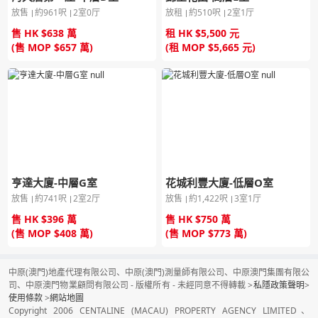
放售
約961呎
2室0厅
放租
約510呎
2室1厅
售 HK $638 萬
租 HK $5,500 元
(售 MOP $657 萬)
(租 MOP $5,665 元)
亨達大廈-中層G室
花城利豐大廈-低層O室
放售
約741呎
2室2厅
放售
約1,422呎
3室1厅
售 HK $396 萬
售 HK $750 萬
(售 MOP $408 萬)
(售 MOP $773 萬)
中原(澳門)地產代理有限公司、中原(澳門)測量師有限公司、中原澳門集團有限公
司、中原澳門物業顧問有限公司 - 版權所有 - 未經同意不得轉載 >
私隱政策聲明
>
使用條款
>
網站地圖
Copyright 2006 CENTALINE (MACAU) PROPERTY AGENCY LIMITED、