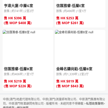
亨達大廈-中層G室
信匯雅睿-低層E室
放售
約741呎
2室2厅
放售
約496呎
1室1厅
售 HK $396 萬
售 HK $253 萬
(售 MOP $408 萬)
(售 MOP $261 萬)
信匯雅睿-低層B室
金峰名鑄尚鉑-低層B室
放售
約406呎
1室1厅
放售
約1,339呎
2室2厅
售 HK $219 萬
售 HK $819 萬
(售 MOP $226 萬)
(售 MOP $843 萬)
中原(澳門)地產代理有限公司、中原(澳門)測量師有限公司、中原澳門集團有限公
司、中原澳門物業顧問有限公司 - 版權所有 - 未經同意不得轉載 >
私隱政策聲明
>
使用條款
>
網站地圖