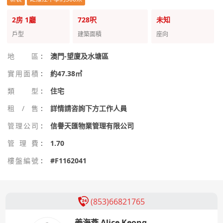
2房
1廳
728呎
未知
戶型
建築面積
座向
地區
:
澳門-望廈及水塘區
實用面積
:
約47.38㎡
類型
:
住宅
租/售
:
詳情請咨詢下方工作人員
管理公司
:
信譽天匯物業管理有限公司
管理費
:
1.70
樓盤編號
:
#F1162041
(853)66821765
姜海燕 Alice Keong