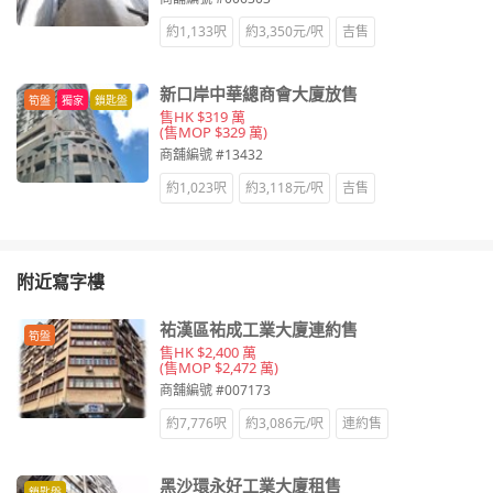
約1,133呎
約3,350元/呎
吉售
新口岸中華總商會大廈放售
筍盤
獨家
鎖匙盤
售HK $319 萬
(售MOP $329 萬)
商舖編號 #13432
約1,023呎
約3,118元/呎
吉售
附近寫字樓
祐漢區祐成工業大廈連約售
筍盤
售HK $2,400 萬
(售MOP $2,472 萬)
商舖編號 #007173
約7,776呎
約3,086元/呎
連約售
黑沙環永好工業大廈租售
鎖匙盤