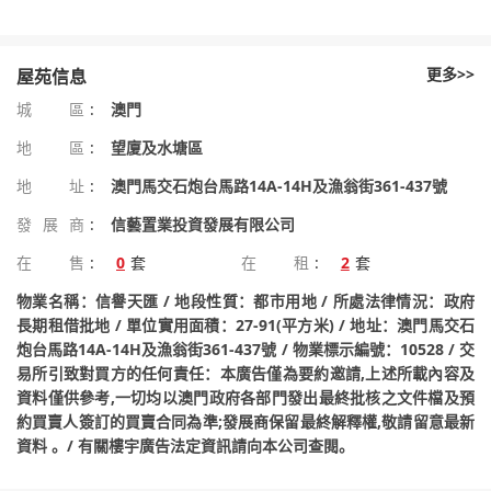
更多>>
屋苑信息
城區
:
澳門
地區
:
望廈及水塘區
地址
:
澳門馬交石炮台馬路14A-14H及漁翁街361-437號
發展商
:
信藝置業投資發展有限公司
在售
:
0
套
在租
:
2
套
物業名稱：信譽天匯 / 地段性質：都市用地 / 所處法律情況：政府
長期租借批地 / 單位實用面積：27-91(平方米) / 地址：澳門馬交石
炮台馬路14A-14H及漁翁街361-437號 / 物業標示編號：10528 / 交
易所引致對買方的任何責任：本廣告僅為要約邀請,上述所載內容及
資料僅供參考,一切均以澳門政府各部門發出最終批核之文件檔及預
約買賣人簽訂的買賣合同為準;發展商保留最終解釋權,敬請留意最新
資料 。/ 有關樓宇廣告法定資訊請向本公司查閱。