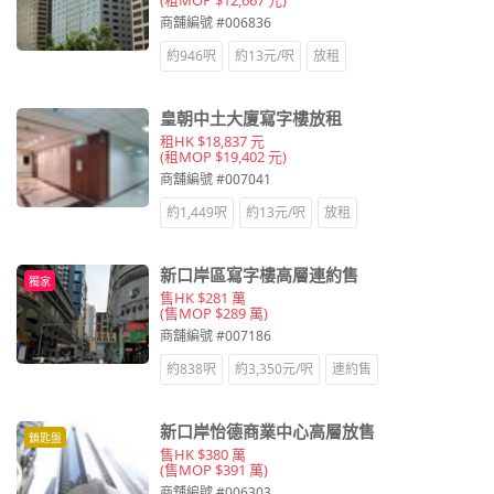
商舖編號 #006836
約946呎
約13元/呎
放租
皇朝中土大廈寫字樓放租
租HK $18,837 元
(租MOP $19,402 元)
商舖編號 #007041
約1,449呎
約13元/呎
放租
新口岸區寫字樓高層連約售
獨家
售HK $281 萬
(售MOP $289 萬)
商舖編號 #007186
約838呎
約3,350元/呎
連約售
新口岸怡德商業中心高層放售
鎖匙盤
售HK $380 萬
(售MOP $391 萬)
商舖編號 #006303