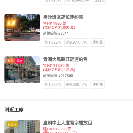
約1,123呎
約19,590元/呎
連約售
黑沙環區舖位連約售
售HK $980 萬
(售MOP $1,009 萬)
商舖編號 #9511
約1,092呎
約8,974元/呎
連約售
青洲大馬路旺舖連約售
筍盤
獨家
售HK $1,080 萬
(售MOP $1,112 萬)
商舖編號 #017360
約1,090呎
約9,908元/呎
連約售
附近工廈
皇朝中土大廈寫字樓放租
鎖匙盤
租HK $12,298 元
(租MOP $12,667 元)