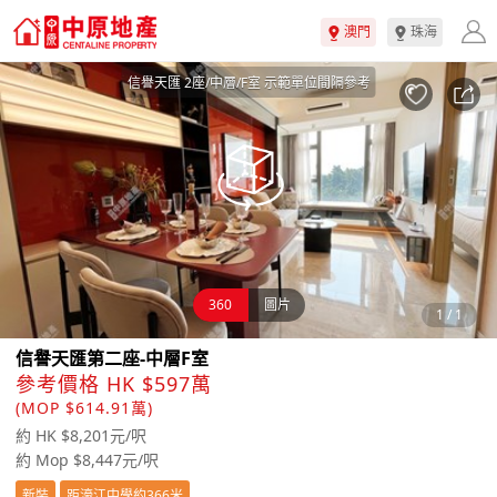
澳門
珠海
信譽天匯 2座/中層/F室 示範單位間隔參考
360
圖片
1
/
1
信譽天匯第二座-中層F室
參考價格 HK $597萬
(MOP $614.91萬)
約 HK $8,201元/呎
約 Mop $8,447元/呎
新裝
距濠江中學約366米