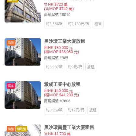
售HK $720 萬
(售MOP $742 萬)
商舖編號 #8010
約3,366呎
約2,139元/呎
租售
黑沙環工業大廈放租
筍盤
租HK $35,000 元
(租MOP $36,050 元)
商舖編號 #985
約3,937呎
約9元/呎
放租
激成工業中心放租
獨家
租HK $40,000 元
(租MOP $41,200 元)
商舖編號 #7806
約3,359呎
約12元/呎
放租
黑沙環南豐工業大廈租售
筍盤
鎖匙盤
售HK $1,700 萬