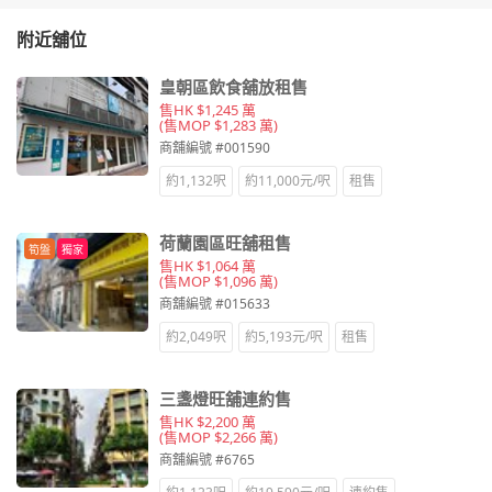
附近舖位
皇朝區飲食舖放租售
售HK $1,245 萬
(售MOP $1,283 萬)
商舖編號 #001590
約1,132呎
約11,000元/呎
租售
荷蘭園區旺舖租售
筍盤
獨家
售HK $1,064 萬
(售MOP $1,096 萬)
商舖編號 #015633
約2,049呎
約5,193元/呎
租售
三盞燈旺舖連約售
售HK $2,200 萬
(售MOP $2,266 萬)
商舖編號 #6765