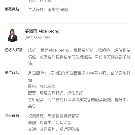
屋苑買點：
姜海燕
Alice Keong
(853)66821765
經紀人解讀：
您好，我是Alice Keong，我擅長分析市場趨勢、評估物業
價值，並為客戶提供精準的投資建議。單位各方面我都了解
單位買點：
戶型間隔：5室2廳的單位面積達3398平方呎，空間寬敞舒
適
裝修：現代裝修
配套：環境安靜舒適，綠化良好
會所配套：高品質的社區環境和完善的配套設施，提升生活
屋苑買點：
校網資源：周邊教育資源豐富
商圈：周邊生活配套完善