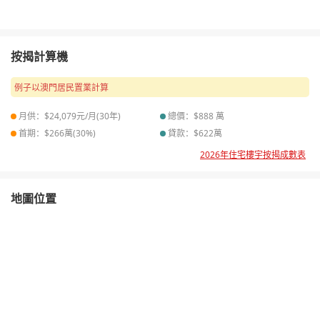
按揭計算機
例子以澳門居民置業計算
月供：$
24,079
元/月(
30
年)
總價：$
888
萬
首期：$
266
萬(
30
%)
貸款：$
622
萬
2026年住宅樓宇按揭成數表
地圖位置