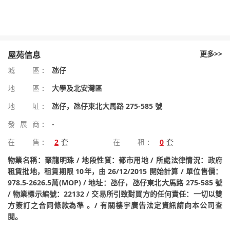
更多>>
屋苑信息
城區
:
氹仔
地區
:
大學及北安灣區
地址
:
氹仔，氹仔東北大馬路 275-585 號
發展商
:
-
在售
:
2
套
在租
:
0
套
物業名稱：聚龍明珠 / 地段性質：都市用地 / 所處法律情況：政府
租賃批地，租賃期限 10年，由 26/12/2015 開始計算 / 單位售價：
978.5-2626.5萬(MOP) / 地址：氹仔，氹仔東北大馬路 275-585 號
/ 物業標示編號：22132 / 交易所引致對買方的任何責任：一切以雙
方簽訂之合同條款為準 。/ 有關樓宇廣告法定資訊請向本公司查
閱。