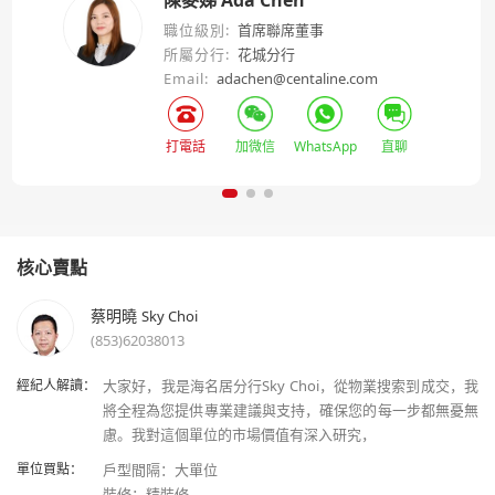
職位級別:
首席聯席董事
所屬分行:
花城分行
Email:
adachen@centaline.com
打電話
加微信
WhatsApp
直聊
核心賣點
蔡明曉
Sky Choi
(853)62038013
經紀人解讀：
大家好，我是海名居分行Sky Choi，從物業搜索到成交，我
將全程為您提供專業建議與支持，確保您的每一步都無憂無
單位買點：
戶型間隔：大單位