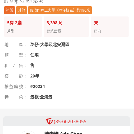
約 Mop $2,691元/呎
筍盤
其他
距澳門理工大學（氹仔校區）約190米
5房
2廳
3,398呎
東
戶型
建築面積
座向
地區
:
氹仔-大學及北安灣區
類型
:
住宅
租/售
:
售
樓齡
:
29年
樓盤編號
:
#20234
特色
:
景觀:全海景
(853)62038055
陳麥娣 Ada Chen