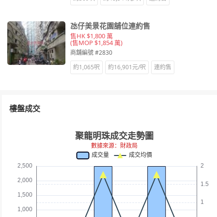
氹仔美景花園舖位連約售
售HK $1,800 萬
(售MOP $1,854 萬)
商舖編號 #2830
約1,065呎
約16,901元/呎
連約售
樓盤成交