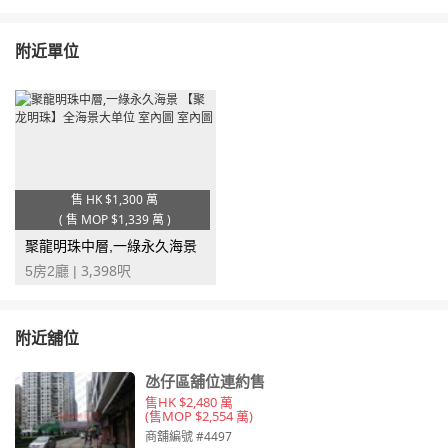
附近單位
售 HK
$1,300 萬
(
售 MOP
$1,339 萬
)
聚龍明珠中層,一綠永久海景
3,398
5房2廳 |
呎
附近舖位
氹仔區舖位連約售
售HK $2,480 萬
(售MOP $2,554 萬)
商舖編號 #4497