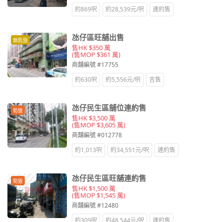
約869呎
約28,539元/呎
連約售
氹仔區旺舖出售
鎖匙盤
售HK $350 萬
(售MOP $361 萬)
商舖編號 #17755
約630呎
約5,556元/呎
吉售
氹仔民生區舖位連約售
筍盤
售HK $3,500 萬
(售MOP $3,605 萬)
商舖編號 #012778
約1,013呎
約34,551元/呎
連約售
氹仔民生區旺舖連約售
筍盤
售HK $1,500 萬
(售MOP $1,545 萬)
商舖編號 #12480
約309呎
約48,544元/呎
連約售