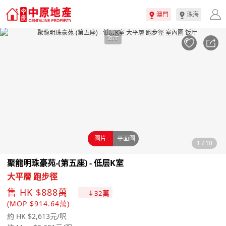
澳門
珠海
饭厅
圖片
平面圖
1
/
10
聚龍明珠豪苑-(第五座) - 低层K室
大平層 跑步徑
售 HK $888萬
萬
32
(MOP $914.64萬)
約 HK $2,613元/呎