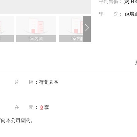
平均售價
：
約 HK
學院
：
距培正
室內圖
室內圖
室內圖
片 區
：荷蘭園區
在 租
：
0
套
請向本公司查閱。