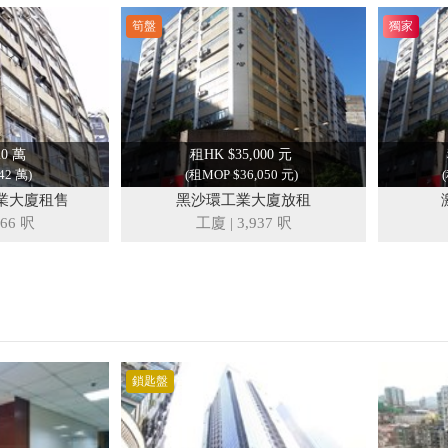
筍盤
獨家
20 萬
租HK $35,000 元
42 萬)
(租MOP $36,050 元)
業大廈租售
黑沙環工業大廈放租
366 呎
工廈
|
3,937 呎
鎖匙盤