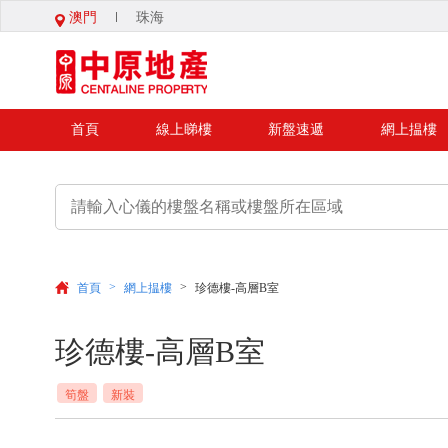
澳門
珠海
首頁
線上睇樓
新盤速遞
網上揾樓
>
>
首頁
網上揾樓
珍德樓-高層B室
珍德樓-高層B室
筍盤
新裝