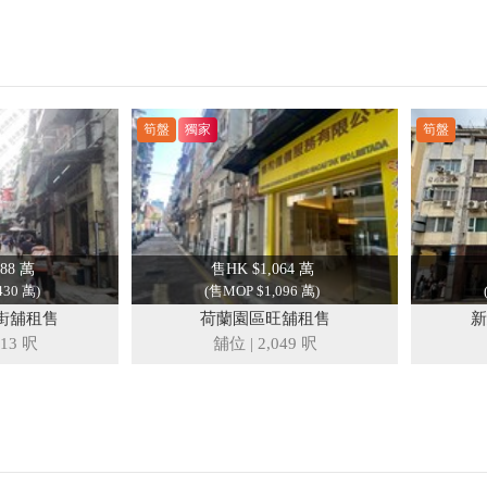
筍盤
獨家
筍盤
88 萬
售HK $1,064 萬
430 萬)
(售MOP $1,096 萬)
街舖租售
荷蘭園區旺舖租售
新
713 呎
舖位
|
2,049 呎