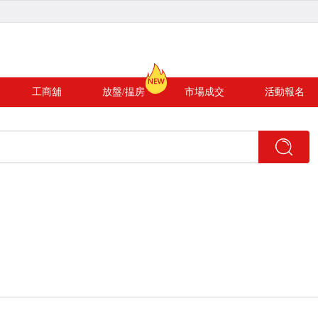
工商舖
放盤/揾房
市場成交
活動報名