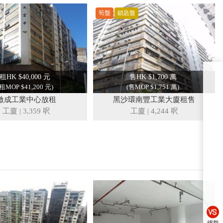
筍盤
鎖匙盤
租HK $40,000 元
售HK $1,700 萬
(租MOP $41,200 元)
(售MOP $1,751 萬)
激成工業中心放租
黑沙環南豐工業大廈租售
工廈
|
3,359 呎
工廈
|
4,244 呎
樓盤