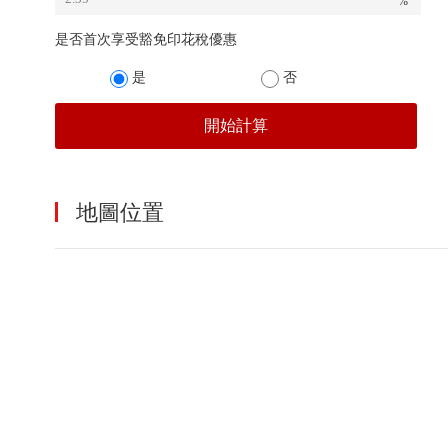
%
是否首次享受豁免印花稅優惠
是
否
開始計算
地圖位置