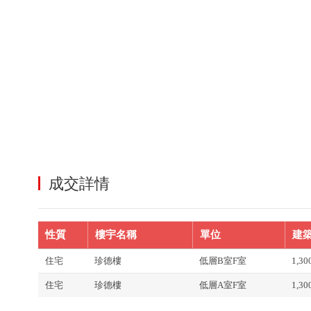
成交詳情
性質
樓宇名稱
單位
建築
住宅
珍德樓
低層B室F室
1,3
住宅
珍德樓
低層A室F室
1,3