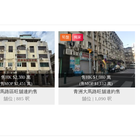
筍盤
獨家
售HK $2,380 萬
售HK $1,080 萬
(售MOP $2,451 萬)
(售MOP $1,112 萬)
馬路區旺舖連約售
青洲大馬路旺舖連約售
舖位
|
885 呎
舖位
|
1,090 呎