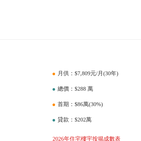
月供：$
7,809
元/月(
30
年)
總價：$
288
萬
首期：$
86
萬(
30
%)
貸款：$
202
萬
2026年住宅樓宇按揭成數表