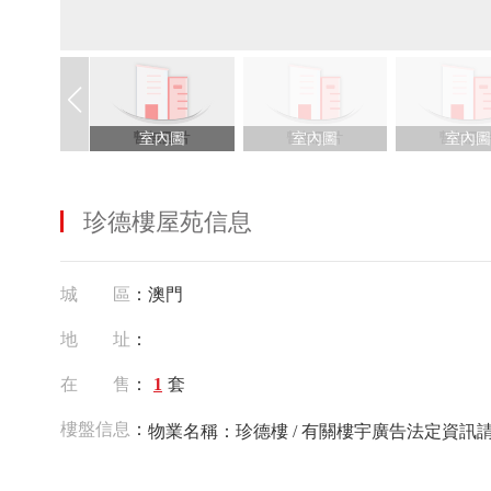
室內圖
室內圖
室內圖
珍德樓屋苑信息
城 區
：澳門
地 址
：
在 售
：
1
套
樓盤信息
：
物業名稱：珍德樓 / 有關樓宇廣告法定資訊