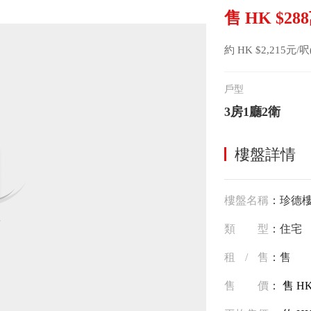
售 HK $28
約 HK $2,215元/呎
戶型
3房1廳2衛
樓盤詳情
樓盤名稱
：珍德
類型
：住宅
租/售
：售
售價
：
售 HK