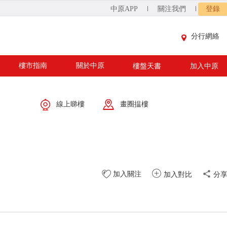
中原APP
關注我們
登錄
分行網絡
樓市指南
關於中原
樓盤天書
加入中原
線上睇樓
畫圈揾樓
加入關注
加入對比
分