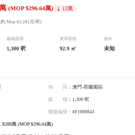
8萬
(MOP $296.64萬)
12
萬
阳台
(約 Mop $2,281元/呎)
建築面積
實用面積
座向
1,300 呎
92.9 ㎡
未知
樓
地區
：澳門-荷蘭園區
面積
：1,300 呎
樓盤編號
：#F1069843
 $288萬
(MOP $296.64萬)