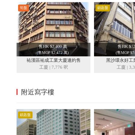
筍盤
鎖匙盤
售HK $2,400 萬
售HK $7
(售MOP $2,472 萬)
(售MOP $7
祐漢區祐成工業大廈連約售
黑沙環永好工
工廈
|
7,776 呎
工廈
|
3,
附近寫字樓
鎖匙盤