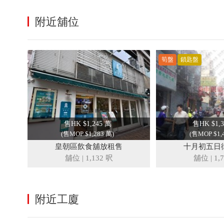
附近舖位
筍盤
鎖匙盤
售HK $1,245 萬
售HK $1,3
(售MOP $1,283 萬)
(售MOP $1,
皇朝區飲食舖放租售
十月初五日
舖位
|
1,132 呎
舖位
|
1,
附近工廈