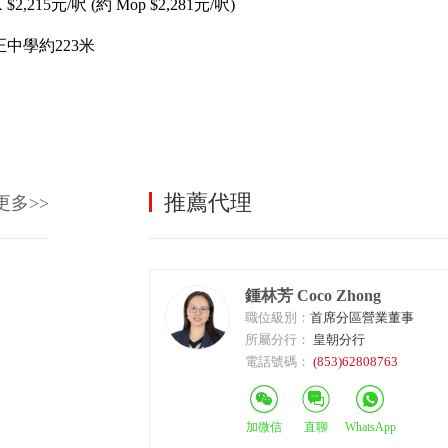
 $2,215元/呎
(約 Mop $2,281元/呎)
中學約223米
室內圖
室內圖
室內圖
推薦代理
更多>>
鍾林芳 Coco Zhong
職位級別：
首席分區營業董事
所屬分行：
皇朝分行
電話號碼：
(853)62808763
加微信
直聊
WhatsApp