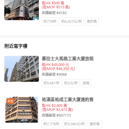
售HK $500 萬
(售MOP $515 萬)
商舖編號 #4182
約778呎
約6,427元/呎
連約售
附近寫字樓
慕拉士大馬路工業大廈放租
租HK $45,000 元
(租MOP $46,350 元)
商舖編號 #9068
約9,681呎
約5元/呎
放租
祐漢區祐成工業大廈連約售
筍盤
售HK $2,400 萬
(售MOP $2,472 萬)
商舖編號 #007173
約7,776呎
約3,086元/呎
連約售