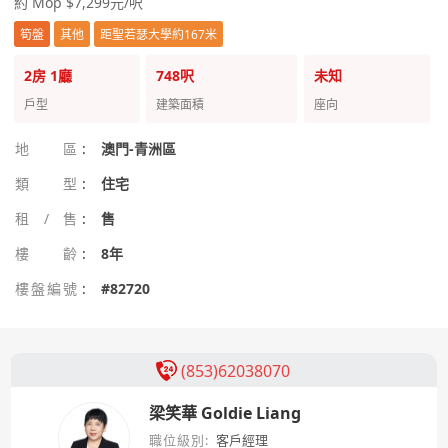
約 Mop $7,299元/呎
筍盤
其他
距聖若瑟大學約167米
2房
1廳
748呎
未知
戶型
建築面積
座向
地區
:
澳門-青洲區
類型
:
住宅
租/售
:
售
樓齡
:
8年
樓盤編號
:
#82720
(853)62038070
梁笑華 Goldie Liang
職位級別:
客戶經理