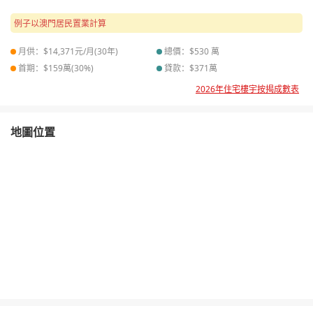
例子以澳門居民置業計算
月供：$
14,371
元/月(
30
年)
總價：$
530
萬
首期：$
159
萬(
30
%)
貸款：$
371
萬
2026年住宅樓宇按揭成數表
地圖位置