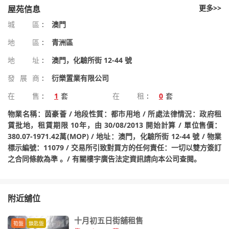
更多>>
屋苑信息
城區
:
澳門
地區
:
青洲區
地址
:
澳門，化驗所街 12-44 號
發展商
:
衍樂置業有限公司
在售
:
1
套
在租
:
0
套
物業名稱：茵豪薈 / 地段性質：都市用地 / 所處法律情況：政府租
賃批地，租賃期限 10年，由 30/08/2013 開始計算 / 單位售價：
380.07-1971.42萬(MOP) / 地址：澳門，化驗所街 12-44 號 / 物業
標示編號：11079 / 交易所引致對買方的任何責任：一切以雙方簽訂
之合同條款為準 。/ 有關樓宇廣告法定資訊請向本公司查閱。
附近舖位
十月初五日街舖租售
筍盤
鎖匙盤