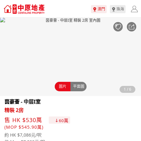
澳門
珠海
圖片
平面圖
1
/
6
茵豪薈 - 中层I室
精裝 2房
售 HK $530萬
萬
60
(MOP $545.90萬)
約 HK $7,086元/呎