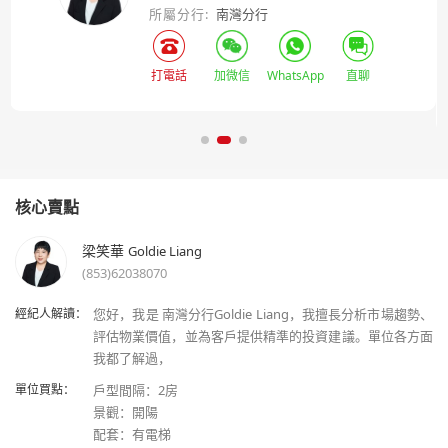
所屬分行:
南灣分行
打電話
加微信
WhatsApp
直聊
核心賣點
梁笑華
Goldie Liang
(853)62038070
經紀人解讀：
您好，我是 南灣分行Goldie Liang，我擅長分析市場趨勢、
評估物業價值，並為客戶提供精準的投資建議。單位各方面
單位買點：
戶型間隔：2房
景觀：開陽