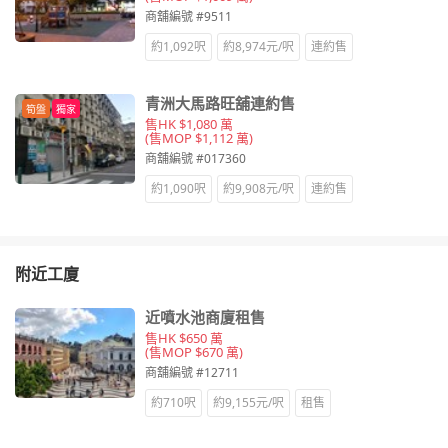
商舖編號 #9511
約1,092呎
約8,974元/呎
連約售
青洲大馬路旺舖連約售
筍盤
獨家
售HK $1,080 萬
(售MOP $1,112 萬)
商舖編號 #017360
約1,090呎
約9,908元/呎
連約售
附近工廈
近噴水池商廈租售
售HK $650 萬
(售MOP $670 萬)
商舖編號 #12711
約710呎
約9,155元/呎
租售