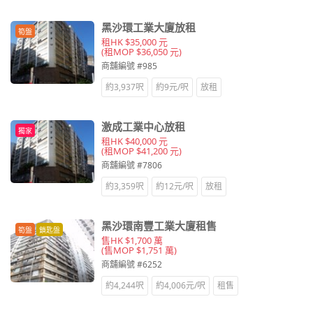
黑沙環工業大廈放租
筍盤
租HK $35,000 元
(租MOP $36,050 元)
商舖編號 #985
約3,937呎
約9元/呎
放租
激成工業中心放租
獨家
租HK $40,000 元
(租MOP $41,200 元)
商舖編號 #7806
約3,359呎
約12元/呎
放租
黑沙環南豐工業大廈租售
筍盤
鎖匙盤
售HK $1,700 萬
(售MOP $1,751 萬)
商舖編號 #6252
約4,244呎
約4,006元/呎
租售