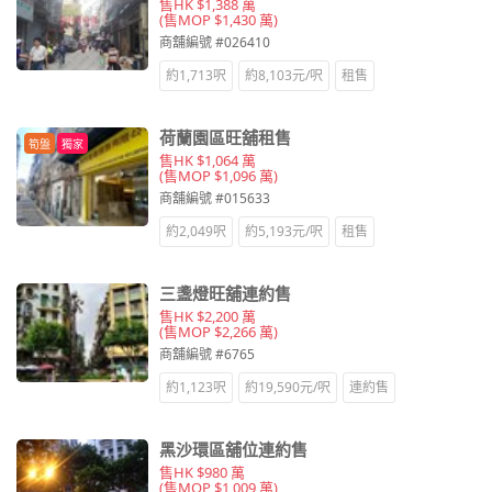
售HK $1,388 萬
(售MOP $1,430 萬)
商舖編號 #026410
約1,713呎
約8,103元/呎
租售
荷蘭園區旺舖租售
筍盤
獨家
售HK $1,064 萬
(售MOP $1,096 萬)
商舖編號 #015633
約2,049呎
約5,193元/呎
租售
三盞燈旺舖連約售
售HK $2,200 萬
(售MOP $2,266 萬)
商舖編號 #6765
約1,123呎
約19,590元/呎
連約售
黑沙環區舖位連約售
售HK $980 萬
(售MOP $1,009 萬)