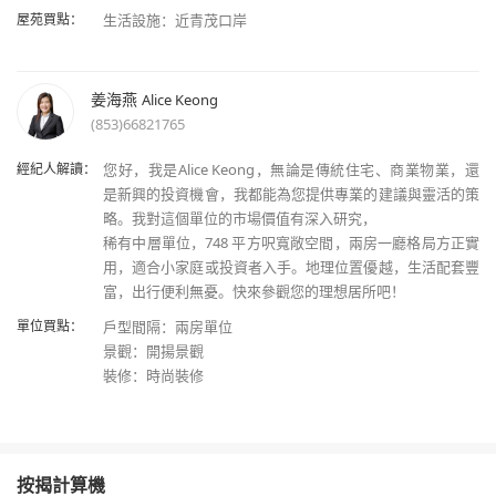
屋苑買點：
姜海燕
Alice Keong
(853)66821765
經紀人解讀：
您好，我是Alice Keong，無論是傳統住宅、商業物業，還
是新興的投資機會，我都能為您提供專業的建議與靈活的策
略。我對這個單位的市場價值有深入研究，
稀有中層單位，748 平方呎寬敞空間，兩房一廳格局方正實
用，適合小家庭或投資者入手。地理位置優越，生活配套豐
富，出行便利無憂。快來參觀您的理想居所吧！
單位買點：
戶型間隔：兩房單位
景觀：開揚景觀
按揭計算機