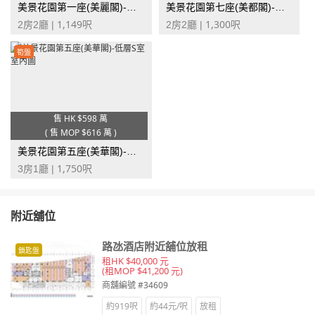
美景花園第一座(美麗閣)-高層B室
美景花園第七座(美都閣)-中層Z室
1,149
1,300
2房2廳 |
呎
2房2廳 |
呎
筍盤
售 HK
$598 萬
(
售 MOP
$616 萬
)
美景花園第五座(美華閣)-低層S室
1,750
3房1廳 |
呎
附近舖位
路氹酒店附近舖位放租
鎖匙盤
租HK $40,000 元
(租MOP $41,200 元)
商舖編號 #34609
約919呎
約44元/呎
放租