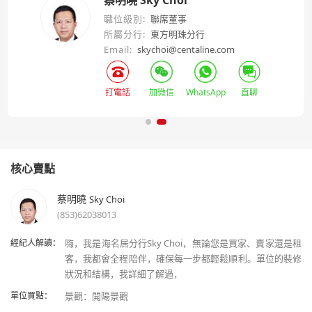
職位級別:
聯席董事
所屬分行:
東方明珠分行
Email:
skychoi@centaline.com
打電話
加微信
WhatsApp
直聊
核心賣點
蔡明曉
Sky Choi
(853)62038013
經紀人解讀：
嗨，我是海名居分行Sky Choi，無論您是買家、賣家還是租
客，我都會全程陪伴，確保每一步都輕鬆順利。單位的裝修
單位買點：