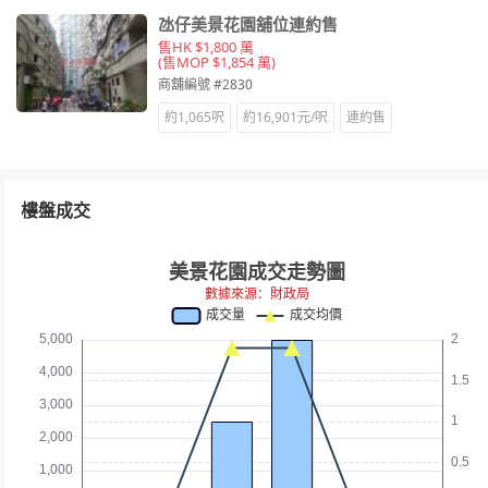
氹仔美景花園舖位連約售
售HK $1,800 萬
(售MOP $1,854 萬)
商舖編號 #2830
約1,065呎
約16,901元/呎
連約售
樓盤成交