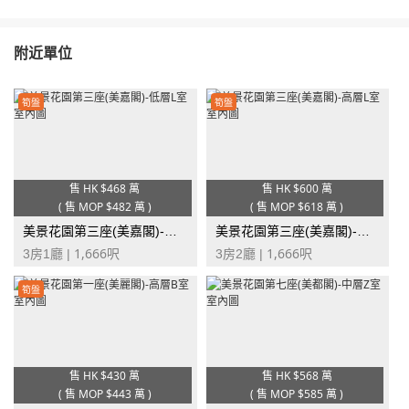
附近單位
筍盤
筍盤
售 HK
$468 萬
售 HK
$600 萬
(
售 MOP
$482 萬
)
(
售 MOP
$618 萬
)
美景花園第三座(美嘉閣)-低層L室
美景花園第三座(美嘉閣)-高層L室
1,666
1,666
3房1廳 |
呎
3房2廳 |
呎
筍盤
售 HK
$430 萬
售 HK
$568 萬
(
售 MOP
$443 萬
)
(
售 MOP
$585 萬
)