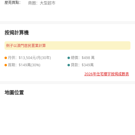
屋苑買點：
按揭計算機
例子以澳門居民置業計算
月供：$
13,504
元/月(
30
年)
總價：$
498
萬
首期：$
149
萬(
30
%)
貸款：$
349
萬
2026年住宅樓宇按揭成數表
地圖位置