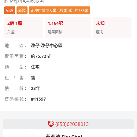
約 Mop $4,406元/呎
筍盤
新裝
距澳門城市大學（校本部）約783米
2房
1廳
1,164呎
未知
戶型
建築面積
座向
地區
:
氹仔-氹仔中心區
實用面積
:
約75.72㎡
類型
:
住宅
租/售
:
售
樓齡
:
28年
樓盤編號
:
#11597
(853)62038013
蔡明曉 Sky Choi