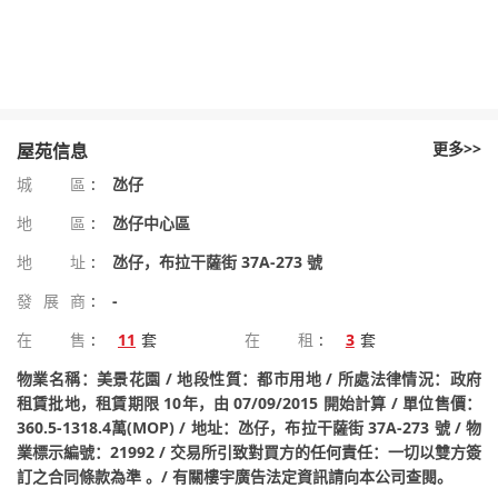
更多>>
屋苑信息
城區
:
氹仔
地區
:
氹仔中心區
地址
:
氹仔，布拉干薩街 37A-273 號
發展商
:
-
在售
:
11
套
在租
:
3
套
物業名稱：美景花園 / 地段性質：都市用地 / 所處法律情況：政府
租賃批地，租賃期限 10年，由 07/09/2015 開始計算 / 單位售價：
360.5-1318.4萬(MOP) / 地址：氹仔，布拉干薩街 37A-273 號 / 物
業標示編號：21992 / 交易所引致對買方的任何責任：一切以雙方簽
訂之合同條款為準 。/ 有關樓宇廣告法定資訊請向本公司查閱。