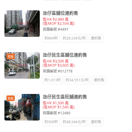
氹仔區舖位連約售
售HK $2,480 萬
(售MOP $2,554 萬)
商舖編號 #4497
約869呎
約28,539元/呎
連約售
氹仔民生區舖位連約售
筍盤
售HK $3,500 萬
(售MOP $3,605 萬)
商舖編號 #012778
約1,013呎
約34,551元/呎
連約售
氹仔民生區旺舖連約售
筍盤
售HK $1,500 萬
(售MOP $1,545 萬)
商舖編號 #12480
約309呎
約48,544元/呎
連約售