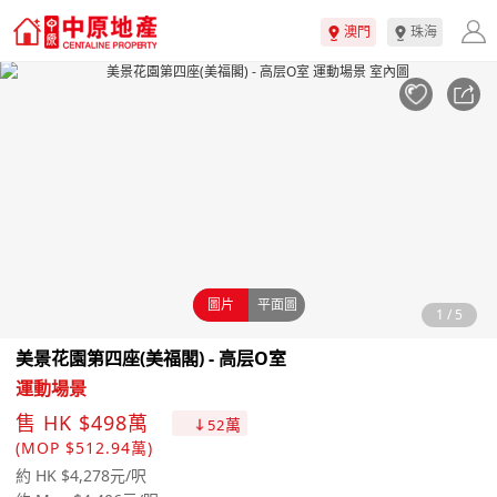
澳門
珠海
圖片
平面圖
1
/
5
美景花園第四座(美福閣) - 高层O室
運動場景
售 HK $498萬
萬
52
(MOP $512.94萬)
約 HK $4,278元/呎