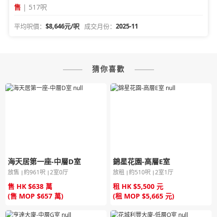
售
| 517呎
平均呎價：
$8,646元/呎
成交月份：
2025-11
猜你喜歡
海天居第一座-中層D室
錦星花園-高層E室
放售
約961呎
2室0厅
放租
約510呎
2室1厅
售 HK $638 萬
租 HK $5,500 元
(售 MOP $657 萬)
(租 MOP $5,665 元)