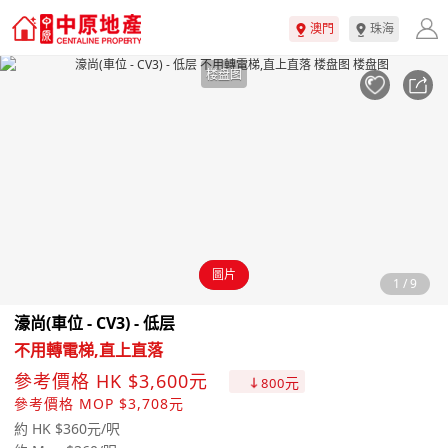
澳門
珠海
楼盘图
圖片
1
/
9
濠尚(車位 - CV3) - 低层
不用轉電梯,直上直落
參考價格 HK $3,600元
元
800
參考價格 MOP $3,708元
約 HK $360元/呎