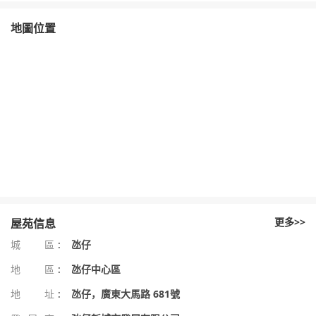
地圖位置
更多>>
屋苑信息
城區
:
氹仔
地區
:
氹仔中心區
地址
:
氹仔，廣東大馬路 681號