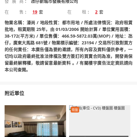
發展商
:
氹仔新城市發展有限公司
在售
:
19
套
在租
:
2
套
物業名稱：濠尚 / 地段性質：都市用地 / 所處法律情況：政府租賃
批地，租賃期限 25年，由 01/03/2006 開始計算 / 單位實用面積：
38-172(平方米) / 單位售價：466.59-5872.03萬(MOP) / 地址：氹
仔，廣東大馬路 681號 / 物業標示編號：23194 / 交易所引致對買方
的任何責任：本廣告僅為要約邀請，所有內容及資料僅供參考，一
切均以政府最終批准法律檔及雙方簽訂的買賣合同為准，開發商保
留最終解釋權，敬請留意最新資料 。/ 有關樓宇廣告法定資訊請向
本公司查閱。
附近單位
筍盤