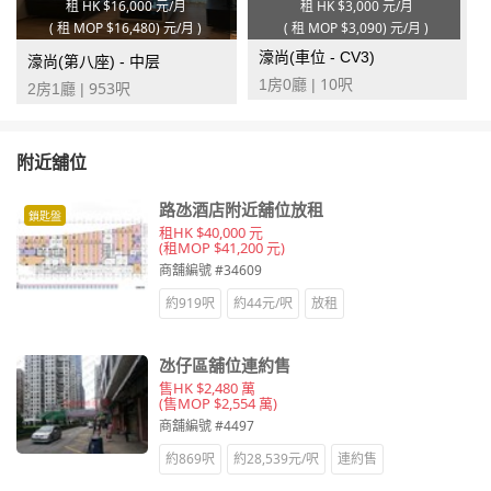
租 HK
$16,000 元/月
租 HK
$3,000 元/月
(
租 MOP
$16,480) 元/月
)
(
租 MOP
$3,090) 元/月
)
濠尚(車位 - CV3)
濠尚(第八座) - 中层
10
1房0廳 |
呎
953
2房1廳 |
呎
附近舖位
路氹酒店附近舖位放租
鎖匙盤
租HK $40,000 元
(租MOP $41,200 元)
商舖編號 #34609
約919呎
約44元/呎
放租
氹仔區舖位連約售
售HK $2,480 萬
(售MOP $2,554 萬)
商舖編號 #4497
約869呎
約28,539元/呎
連約售