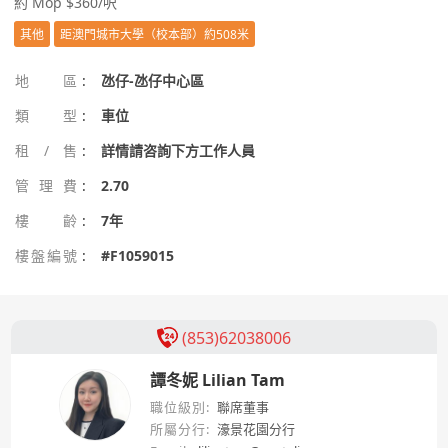
約 Mop $360/呎
其他
距澳門城市大學（校本部）約508米
地區
:
氹仔-氹仔中心區
類型
:
車位
租/售
:
詳情請咨詢下方工作人員
管理費
:
2.70
樓齡
:
7年
樓盤編號
:
#F1059015
(853)62038006
譚冬妮 Lilian Tam
職位級別:
聯席董事
所屬分行:
濠景花園分行