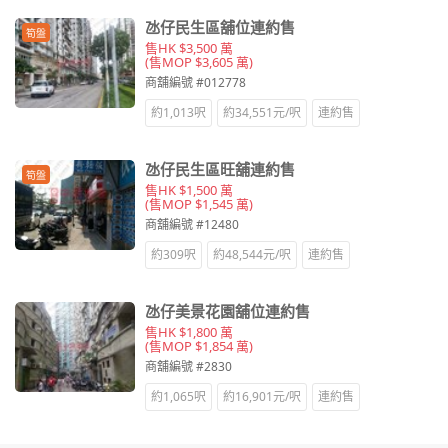
氹仔民生區舖位連約售
筍盤
售HK $3,500 萬
(售MOP $3,605 萬)
商舖編號 #012778
約1,013呎
約34,551元/呎
連約售
氹仔民生區旺舖連約售
筍盤
售HK $1,500 萬
(售MOP $1,545 萬)
商舖編號 #12480
約309呎
約48,544元/呎
連約售
氹仔美景花園舖位連約售
售HK $1,800 萬
(售MOP $1,854 萬)
商舖編號 #2830
約1,065呎
約16,901元/呎
連約售