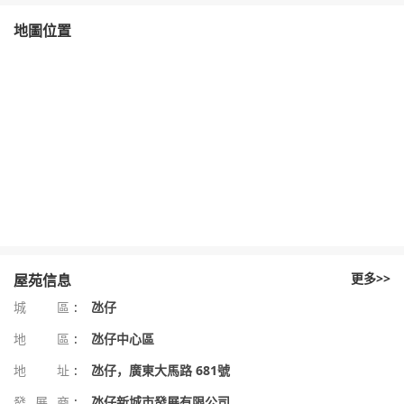
地圖位置
更多>>
屋苑信息
城區
:
氹仔
地區
:
氹仔中心區
地址
:
氹仔，廣東大馬路 681號
發展商
:
氹仔新城市發展有限公司