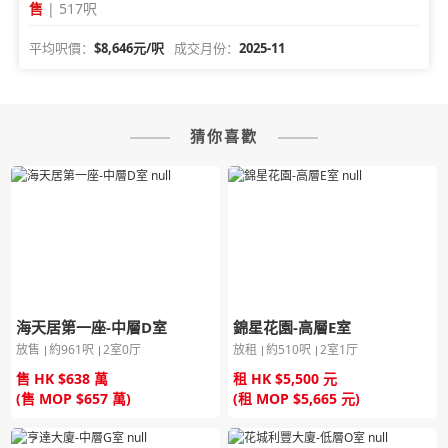
售
| 517呎
平均呎價：
$8,646元/呎
成交月份：
2025-11
猜你喜歡
海天居第一座-中層D室
錦星花園-高層E室
放售
約961呎
2室0厅
放租
約510呎
2室1厅
售 HK $638 萬
租 HK $5,500 元
(售 MOP $657 萬)
(租 MOP $5,665 元)