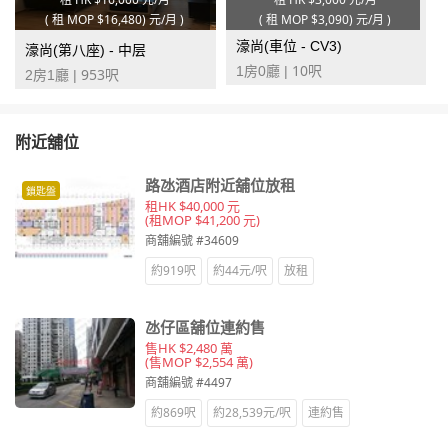
(
租 MOP
$16,480) 元/月
)
(
租 MOP
$3,090) 元/月
)
濠尚(車位 - CV3)
濠尚(第八座) - 中层
10
1房0廳 |
呎
953
2房1廳 |
呎
附近舖位
路氹酒店附近舖位放租
鎖匙盤
租HK $40,000 元
(租MOP $41,200 元)
商舖編號 #34609
約919呎
約44元/呎
放租
氹仔區舖位連約售
售HK $2,480 萬
(售MOP $2,554 萬)
商舖編號 #4497
約869呎
約28,539元/呎
連約售