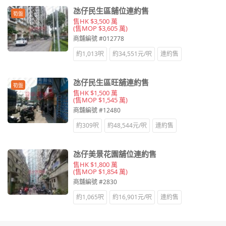
氹仔民生區舖位連約售
筍盤
售HK $3,500 萬
(售MOP $3,605 萬)
商舖編號 #012778
約1,013呎
約34,551元/呎
連約售
氹仔民生區旺舖連約售
筍盤
售HK $1,500 萬
(售MOP $1,545 萬)
商舖編號 #12480
約309呎
約48,544元/呎
連約售
氹仔美景花園舖位連約售
售HK $1,800 萬
(售MOP $1,854 萬)
商舖編號 #2830
約1,065呎
約16,901元/呎
連約售