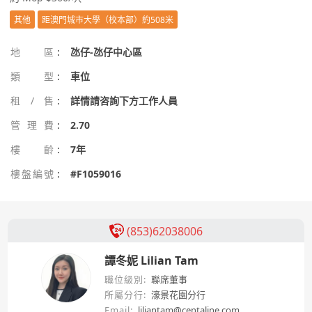
其他
距澳門城市大學（校本部）約508米
地區
:
氹仔-氹仔中心區
類型
:
車位
租/售
:
詳情請咨詢下方工作人員
管理費
:
2.70
樓齡
:
7年
樓盤編號
:
#F1059016
(853)62038006
譚冬妮 Lilian Tam
職位級別:
聯席董事
所屬分行:
濠景花園分行
Email:
liliantam@centaline.com