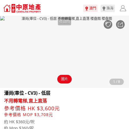
澳門
珠海
楼盘图
圖片
1
/
8
濠尚(車位 - CV3) - 低层
不用轉電梯,直上直落
參考價格 HK $3,600元
參考價格 MOP $3,708元
約 HK $360元/呎
約 Mop $360/呎