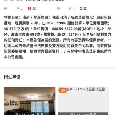
在售
:
19
套
在租
:
2
套
物業名稱：濠尚 / 地段性質：都市用地 / 所處法律情況：政府租賃
批地，租賃期限 25年，由 01/03/2006 開始計算 / 單位實用面積：
38-172(平方米) / 單位售價：466.59-5872.03萬(MOP) / 地址：氹
仔，廣東大馬路 681號 / 物業標示編號：23194 / 交易所引致對買方
的任何責任：本廣告僅為要約邀請，所有內容及資料僅供參考，一
切均以政府最終批准法律檔及雙方簽訂的買賣合同為准，開發商保
留最終解釋權，敬請留意最新資料 。/ 有關樓宇廣告法定資訊請向
本公司查閱。
附近單位
筍盤
租 HK
$16,000 元/月
租 HK
$3,000 元/月