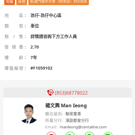
筍盤
其他
距澳門城市大學（校本部）約508米
地區
:
氹仔-氹仔中心區
類型
:
車位
租/售
:
詳情請咨詢下方工作人員
管理費
:
2.70
樓齡
:
7年
樓盤編號
:
#F1059102
(853)68778022
楊文興 Man Ieong
職位級別:
聯席董事
所屬分行:
濠庭都會分行
Email:
manleong@centaline.com