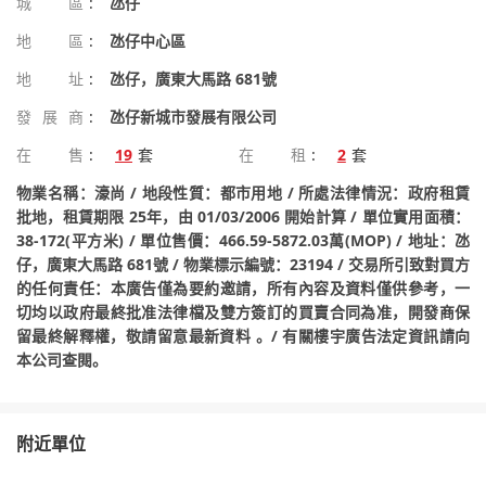
城區
:
氹仔
地區
:
氹仔中心區
地址
:
氹仔，廣東大馬路 681號
發展商
:
氹仔新城市發展有限公司
在售
:
19
套
在租
:
2
套
物業名稱：濠尚 / 地段性質：都市用地 / 所處法律情況：政府租賃
批地，租賃期限 25年，由 01/03/2006 開始計算 / 單位實用面積：
38-172(平方米) / 單位售價：466.59-5872.03萬(MOP) / 地址：氹
仔，廣東大馬路 681號 / 物業標示編號：23194 / 交易所引致對買方
的任何責任：本廣告僅為要約邀請，所有內容及資料僅供參考，一
切均以政府最終批准法律檔及雙方簽訂的買賣合同為准，開發商保
留最終解釋權，敬請留意最新資料 。/ 有關樓宇廣告法定資訊請向
本公司查閱。
附近單位