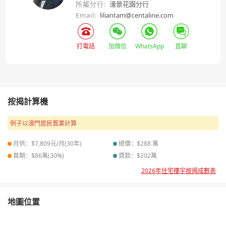
所屬分行:
濠景花園分行
Email:
liliantam@centaline.com
打電話
加微信
WhatsApp
直聊
按揭計算機
例子以澳門居民置業計算
月供：$
7,809
元/月(
30
年)
總價：$
288
萬
首期：$
86
萬(
30
%)
貸款：$
202
萬
2026年住宅樓宇按揭成數表
地圖位置