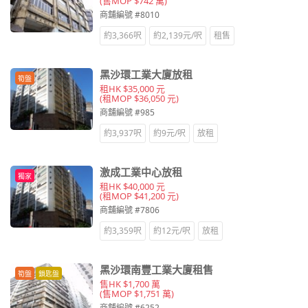
(售MOP $742 萬)
商舖編號 #8010
約3,366呎
約2,139元/呎
租售
黑沙環工業大廈放租
筍盤
租HK $35,000 元
(租MOP $36,050 元)
商舖編號 #985
約3,937呎
約9元/呎
放租
激成工業中心放租
獨家
租HK $40,000 元
(租MOP $41,200 元)
商舖編號 #7806
約3,359呎
約12元/呎
放租
黑沙環南豐工業大廈租售
筍盤
鎖匙盤
售HK $1,700 萬
(售MOP $1,751 萬)
商舖編號 #6252