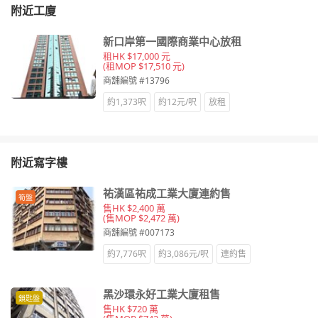
附近工廈
新口岸第一國際商業中心放租
租HK $17,000 元
(租MOP $17,510 元)
商舖編號 #13796
約1,373呎
約12元/呎
放租
附近寫字樓
祐漢區祐成工業大廈連約售
筍盤
售HK $2,400 萬
(售MOP $2,472 萬)
商舖編號 #007173
約7,776呎
約3,086元/呎
連約售
黑沙環永好工業大廈租售
鎖匙盤
售HK $720 萬