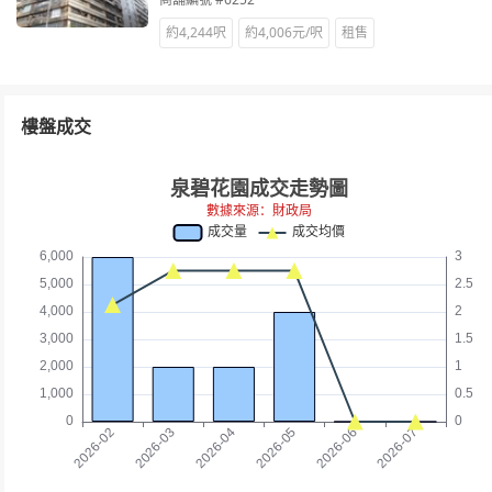
約4,244呎
約4,006元/呎
租售
樓盤成交