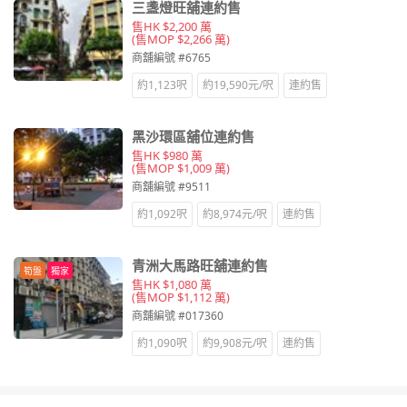
三盞燈旺舖連約售
售HK $2,200 萬
(售MOP $2,266 萬)
商舖編號 #6765
約1,123呎
約19,590元/呎
連約售
黑沙環區舖位連約售
售HK $980 萬
(售MOP $1,009 萬)
商舖編號 #9511
約1,092呎
約8,974元/呎
連約售
青洲大馬路旺舖連約售
筍盤
獨家
售HK $1,080 萬
(售MOP $1,112 萬)
商舖編號 #017360
約1,090呎
約9,908元/呎
連約售