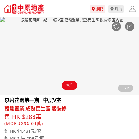
澳門
珠海
圖片
1
/
6
泉碧花園第一期 - 中层V室
輕鬆置業 成熟民生區 靚裝修
售 HK $288萬
(MOP $296.64萬)
約 HK $4,431元/呎
約 Mop $4,564元/呎