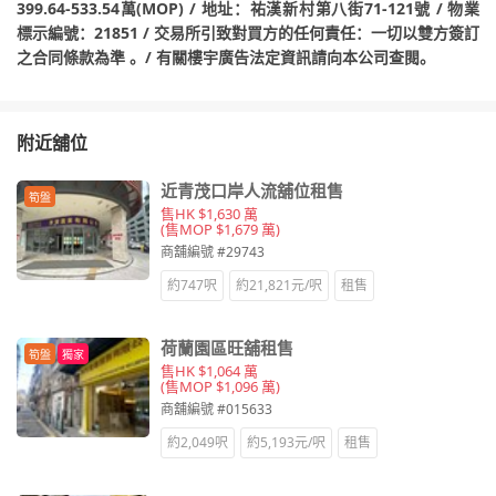
399.64-533.54萬(MOP) / 地址：祐漢新村第八街71-121號 / 物業
標示編號：21851 / 交易所引致對買方的任何責任：一切以雙方簽訂
之合同條款為準 。/ 有關樓宇廣告法定資訊請向本公司查閱。
附近舖位
近青茂口岸人流舖位租售
筍盤
售HK $1,630 萬
(售MOP $1,679 萬)
商舖編號 #29743
約747呎
約21,821元/呎
租售
荷蘭園區旺舖租售
筍盤
獨家
售HK $1,064 萬
(售MOP $1,096 萬)
商舖編號 #015633
約2,049呎
約5,193元/呎
租售