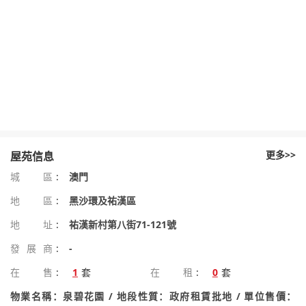
更多>>
屋苑信息
城區
:
澳門
地區
:
黑沙環及祐漢區
地址
:
祐漢新村第八街71-121號
發展商
:
-
在售
:
1
套
在租
:
0
套
物業名稱：泉碧花園 / 地段性質：政府租賃批地 / 單位售價：