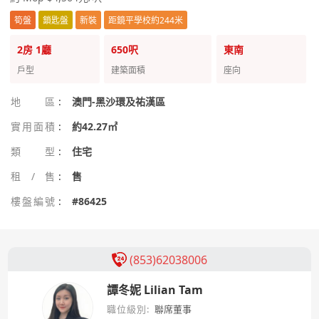
筍盤
鎖匙盤
新裝
距鏡平學校約244米
2房
1廳
650呎
東南
戶型
建築面積
座向
地區
:
澳門-黑沙環及祐漢區
實用面積
:
約42.27㎡
類型
:
住宅
租/售
:
售
樓盤編號
:
#86425
(853)62038006
譚冬妮 Lilian Tam
職位級別:
聯席董事