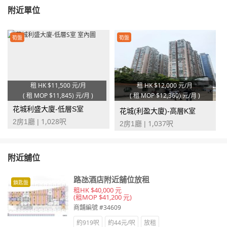
附近單位
筍盤
筍盤
租 HK
$11,500 元/月
租 HK
$12,000 元/月
(
租 MOP
$11,845) 元/月
)
(
租 MOP
$12,360) 元/月
)
花城利盛大廈-低層S室
花城(利盈大廈)-高層K室
1,028
2房1廳 |
呎
1,037
2房1廳 |
呎
附近舖位
路氹酒店附近舖位放租
鎖匙盤
租HK $40,000 元
(租MOP $41,200 元)
商舖編號 #34609
約919呎
約44元/呎
放租