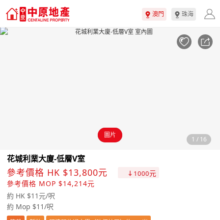
澳門
珠海
圖片
1
/
16
花城利業大廈-低層V室
參考價格 HK $13,800元
元
1000
參考價格 MOP $14,214元
約 HK $11元/呎
約 Mop $11/呎