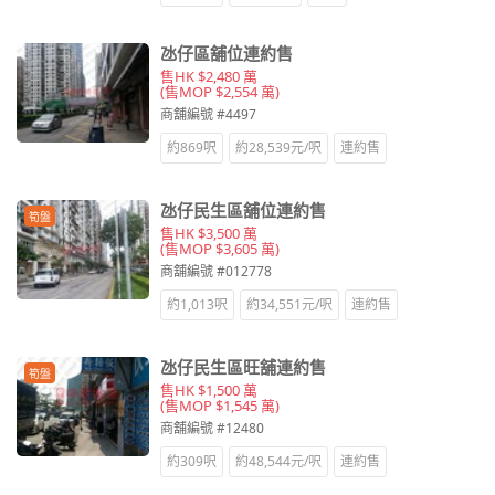
氹仔區舖位連約售
售HK $2,480 萬
(售MOP $2,554 萬)
商舖編號 #4497
約869呎
約28,539元/呎
連約售
氹仔民生區舖位連約售
筍盤
售HK $3,500 萬
(售MOP $3,605 萬)
商舖編號 #012778
約1,013呎
約34,551元/呎
連約售
氹仔民生區旺舖連約售
筍盤
售HK $1,500 萬
(售MOP $1,545 萬)
商舖編號 #12480
約309呎
約48,544元/呎
連約售