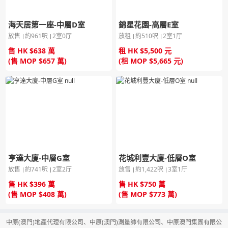
海天居第一座-中層D室
錦星花園-高層E室
放售
約961呎
2室0厅
放租
約510呎
2室1厅
售 HK $638 萬
租 HK $5,500 元
(售 MOP $657 萬)
(租 MOP $5,665 元)
亨達大廈-中層G室
花城利豐大廈-低層O室
放售
約741呎
2室2厅
放售
約1,422呎
3室1厅
售 HK $396 萬
售 HK $750 萬
(售 MOP $408 萬)
(售 MOP $773 萬)
中原(澳門)地產代理有限公司、中原(澳門)測量師有限公司、中原澳門集團有限公