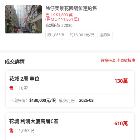
氹仔美景花園舖位連約售
售HK $1,800 萬
(售MOP $1,854 萬)
商舖編號 #2830
約1,065呎
約16,901元/呎
連約售
數據來源:中原數據庫
成交詳情
花城 2層 車位
130萬
售
| 10呎
平均呎價：
$130,000元/呎
成交月份：
2026-08
花城 利鴻大廈高層C室
610萬
售
| 1,063呎