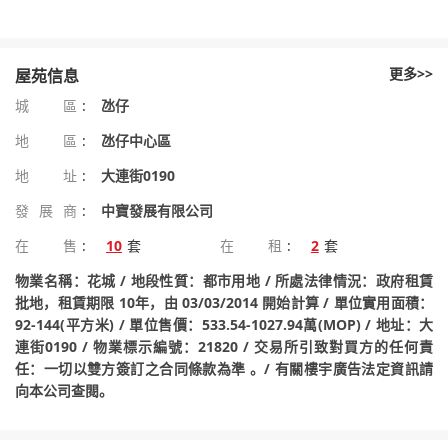
更多>>
屋苑信息
城區
:
氹仔
地區
:
氹仔中心區
地址
:
大連街0190
發展商
:
中寶發展有限公司
在售
:
10
套
在租
:
2
套
物業名稱：花城 / 地段性質：都市用地 / 所處法律情況：政府租賃
批地，租賃期限 10年，由 03/03/2014 開始計算 / 單位實用面積：
92-144(平方米) / 單位售價：533.54-1027.94萬(MOP) / 地址：大
連街0190 / 物業標示編號：21820 / 交易所引致對買方的任何責
任：一切以雙方簽訂之合同條款為準 。/ 有關樓宇廣告法定資訊請
向本公司查閱。