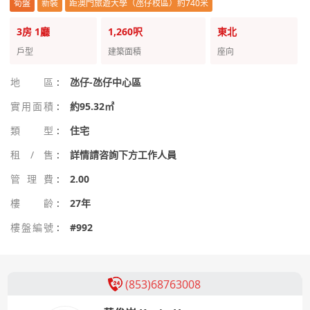
筍盤
新裝
距澳門旅遊大學（氹仔校區）約740米
3房
1廳
1,260呎
東北
戶型
建築面積
座向
地區
:
氹仔-氹仔中心區
實用面積
:
約95.32㎡
類型
:
住宅
租/售
:
詳情請咨詢下方工作人員
管理費
:
2.00
樓齡
:
27年
樓盤編號
:
#992
(853)68763008