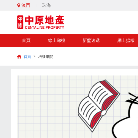
澳門
珠海
首頁
線上睇樓
新盤速遞
網上揾樓
>
首頁
培訓學院