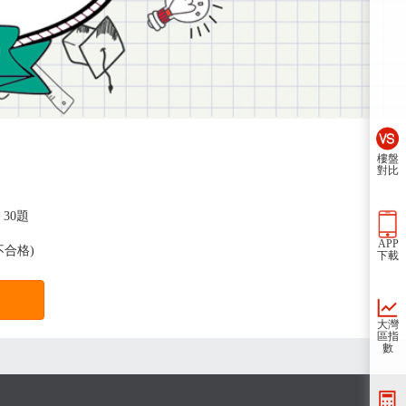
樓盤
對比
30題
APP
不合格)
下載
大灣
區指
數