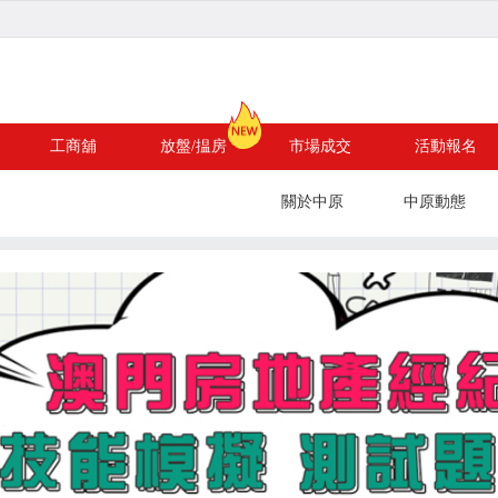
工商舖
放盤/揾房
市場成交
活動報名
關於中原
中原動態