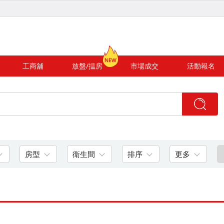
工商舖
放盤/揾房
市場成交
活動報名
房型
衛生間
排序
更多