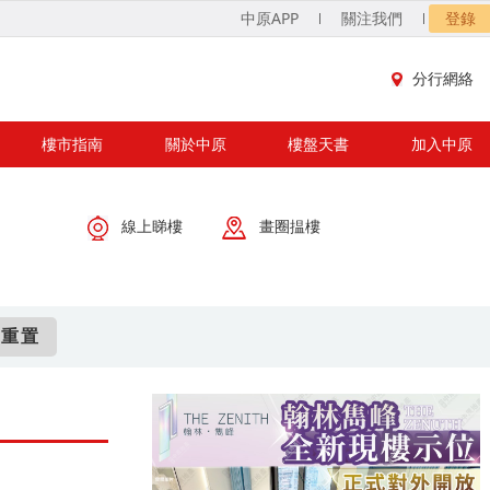
中原APP
關注我們
登錄
分行網絡
樓市指南
關於中原
樓盤天書
加入中原
線上睇樓
畫圈揾樓
重置