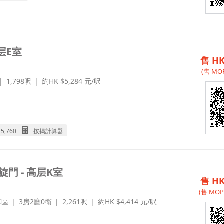
层E室
售 HK
(售 MOP
1,798呎
約HK $5,284 元/呎
25,760
按揭計算器
門 - 高层K室
售 HK
(售 MOP 
海區
3房2廳0衛
2,261呎
約HK $4,414 元/呎