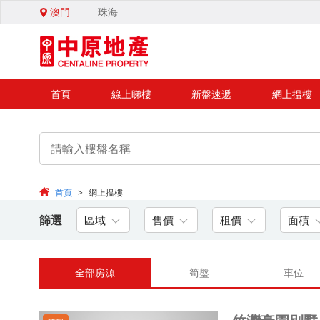
澳門
珠海
首頁
線上睇樓
新盤速遞
網上揾樓
首頁
>
網上揾樓
篩選
區域
售價
租價
面積
全部房源
筍盤
車位