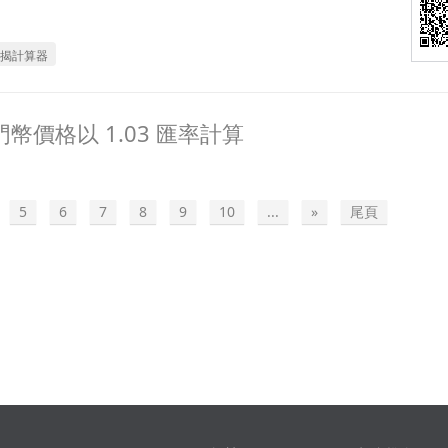
揭計算器
幣價格以 1.03 匯率計算
5
6
7
8
9
10
...
»
尾頁