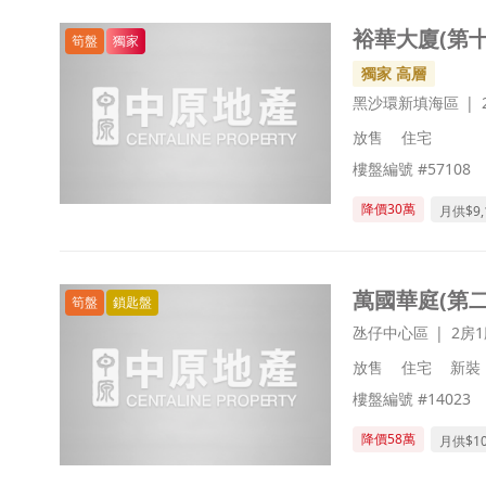
裕華大廈(第十
筍盤
獨家
獨家 高層
黑沙環新填海區
放售
住宅
樓盤編號 #57108
降價30萬
月供$
9
萬國華庭(第二
筍盤
鎖匙盤
氹仔中心區
2房
放售
住宅
新裝
樓盤編號 #14023
降價58萬
月供$
1