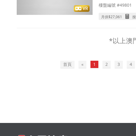
樓盤編號 #49801
VR
月供$
27,061
按
*以上澳門
首頁
«
1
2
3
4