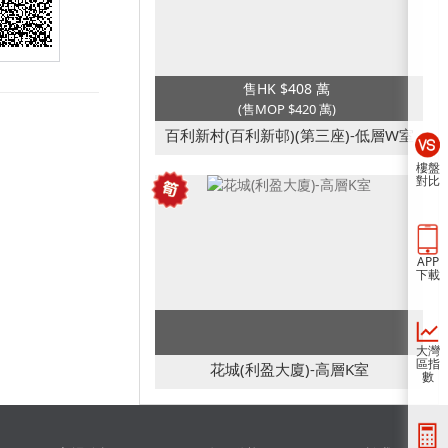
售HK $408 萬
(售MOP $420 萬)
百利新村(百利新邨)(第三座)-低層W室
樓盤
對比
APP
下載
大灣
區指
花城(利盈大廈)-高層K室
數