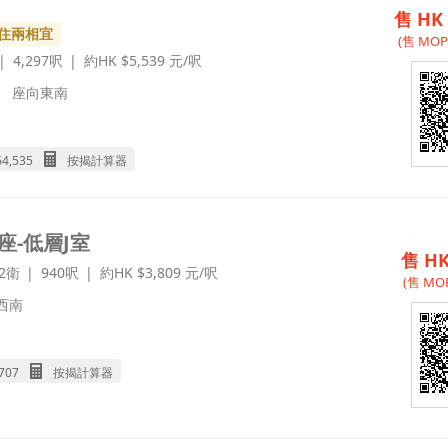
售 HK 
住兩相宜
(售 MOP 
4,297呎
約HK $5,539 元/呎
座向
東南
64,535
按揭計算器
座-低層J室
售 HK
2衛
940呎
約HK $3,809 元/呎
(售 MOP
西南
,707
按揭計算器