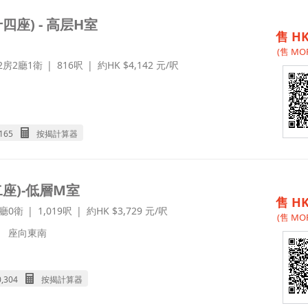
四座) - 高层H室
售 HK
(售 MOP
2房2廳1衛
816呎
約HK $4,142 元/呎
,165
按揭計算器
座)-低層M室
售 HK
1廳0衛
1,019呎
約HK $3,729 元/呎
(售 MOP
座向
東南
0,304
按揭計算器