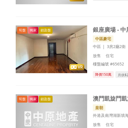
銀座廣場 - 中
筍盤
獨家
鎖匙盤
中區豪宅
中區
3房2廳2衛
放售
住宅
樓盤編號 #65652
VR
降價150萬
月供$
澳門凱旋門凱旋
筍盤
獨家
鎖匙盤
皇朝
外港及南灣湖新填
放售
住宅