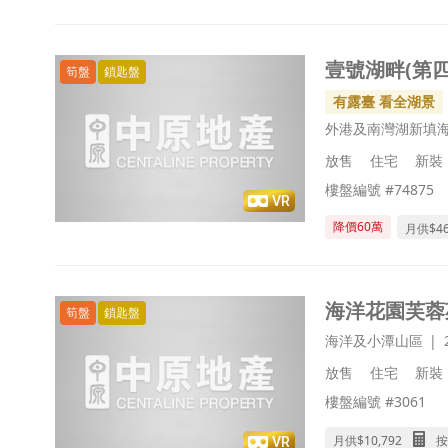
壹號湖畔(第四座
筍盤
鎖匙盤
有露臺 看全湖景
外港及南灣湖新填
放售
住宅
新裝
樓盤編號 #74875
VR
降價60萬
月供$
4
海洋花園芙蓉
筍盤
鎖匙盤
海洋及小潭山區
放售
住宅
新裝
樓盤編號 #3061
月供$
10,792
按
VR