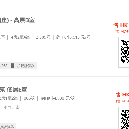
) - 高层B室
售 HK 
(售 MOP 
海區
4房2廳4衛
2,585呎
約HK $6,615 元/呎
6,368
按揭計算器
苑-低層E室
售 HK
2房1廳2衛
806呎
約HK $4,938 元/呎
(售 MOP
座向
西南
揭計算器