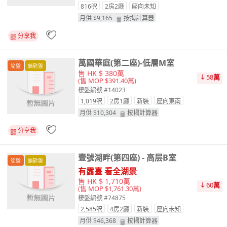
816呎
2房2廳
座向
未知
月供 $
9,165
按揭計算器
分享我
萬國華庭(第二座)-低層M室
筍盤
鎖匙盤
售 HK $ 380萬
58
萬
(售 MOP $391.40萬)
樓盤編號 #14023
1,019呎
2房1廳
新裝
座向
東南
月供 $
10,304
按揭計算器
分享我
壹號湖畔(第四座) - 高层B室
筍盤
鎖匙盤
有露臺 看全湖景
售 HK $ 1,710萬
60
萬
(售 MOP $1,761.30萬)
樓盤編號 #74875
2,585呎
4房2廳
新裝
座向
未知
月供 $
46,368
按揭計算器