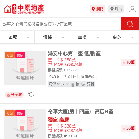
澳門
珠海
區域
價格
面積
更多
鴻安中心第二座-低層J室
筍盤
獨家
售 HK $ 358萬
10
萬
(售 MOP $368.74萬)
樓盤編號 #12277
940呎
3房1廳
座向
西南
月供 $
9,707
按揭計算器
分享我
裕華大廈(第十四座) - 高层H室
筍盤
獨家
獨家 高層
售 HK $ 338萬
30
萬
(售 MOP $348.14萬)
樓盤編號 #57108