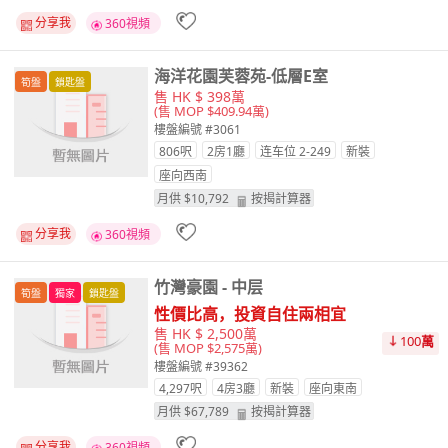
分享我
360視頻
海洋花園芙蓉苑-低層E室
筍盤
鎖匙盤
售 HK $ 398萬
(售 MOP $409.94萬)
樓盤編號 #3061
806呎
2房1廳
连车位 2-249
新裝
座向
西南
月供 $
10,792
按揭計算器
分享我
360視頻
竹灣豪園 - 中层
筍盤
獨家
鎖匙盤
性價比高，投資自住兩相宜
售 HK $ 2,500萬
100
萬
(售 MOP $2,575萬)
樓盤編號 #39362
4,297呎
4房3廳
新裝
座向
東南
月供 $
67,789
按揭計算器
分享我
360視頻