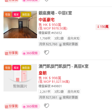
銀座廣場 - 中层E室
筍盤
獨家
鎖匙盤
中區豪宅
售 HK $ 950萬
150
萬
(售 MOP $978.50萬)
樓盤編號 #65652
1,798呎
3房2廳
座向
未知
月供 $
25,760
按揭計算器
分享我
360視頻
澳門凱旋門凱旋門 - 高层K室
筍盤
獨家
鎖匙盤
皇朝
售 HK $ 998萬
(售 MOP $1,027.94萬)
樓盤編號 #49801
2,261呎
3房2廳
座向
未知
月供 $
27,061
按揭計算器
分享我
360視頻